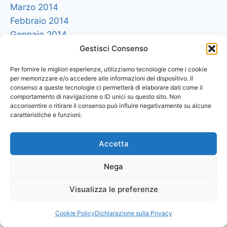
Marzo 2014
Febbraio 2014
Gennaio 2014
Dicembre 2013
Gestisci Consenso
Novembre 2013
Per fornire le migliori esperienze, utilizziamo tecnologie come i cookie
Ottobre 2013
per memorizzare e/o accedere alle informazioni del dispositivo. Il
consenso a queste tecnologie ci permetterà di elaborare dati come il
Settembre 2013
comportamento di navigazione o ID unici su questo sito. Non
Agosto 2013
acconsentire o ritirare il consenso può influire negativamente su alcune
caratteristiche e funzioni.
Luglio 2013
Giugno 2013
Accetta
Maggio 2013
Aprile 2013
Nega
Marzo 2013
Febbraio 2013
Visualizza le preferenze
Gennaio 2013
Dicembre 2012
Cookie Policy
Dichiarazione sulla Privacy
Novembre 2012