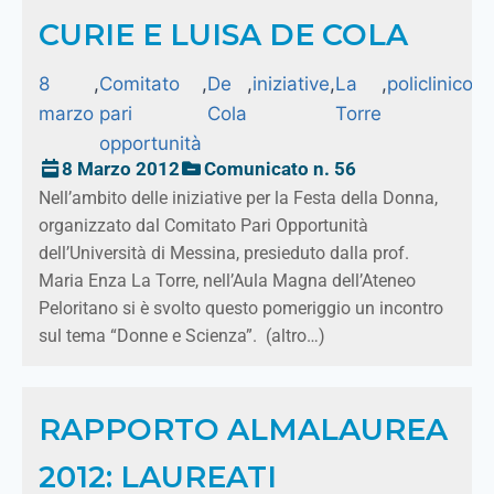
CURIE E LUISA DE COLA
8
,
Comitato
,
De
,
iniziative
,
La
,
policlinico
,
U
marzo
pari
Cola
Torre
M
opportunità
8 Marzo 2012
Comunicato n. 56
Nell’ambito delle iniziative per la Festa della Donna,
organizzato dal Comitato Pari Opportunità
dell’Università di Messina, presieduto dalla prof.
Maria Enza La Torre, nell’Aula Magna dell’Ateneo
Peloritano si è svolto questo pomeriggio un incontro
sul tema “Donne e Scienza”. (altro…)
RAPPORTO ALMALAUREA
2012: LAUREATI