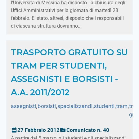
l’Università di Messina ha disposto la chiusura degli
Uffici Amministrativi per la giornata di martedì 28
febbraio. E’ stato, altresì, disposto che i responsabili
di ciascuna struttura dovranno...
TRASPORTO GRATUITO SU
TRAM PER STUDENTI,
ASSEGNISTI E BORSISTI -
A.A. 2011/2012
assegnisti
,
borsisti
,
specializzandi
,
studenti
,
tram
,
tra
grat
27 Febbraio 2012
Comunicato n. 40
A partire dal 5 marzo, gli studenti e gli specializzandi