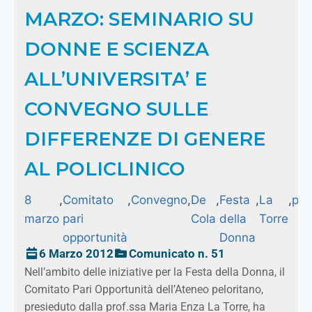
MARZO: SEMINARIO SU
DONNE E SCIENZA
ALL’UNIVERSITA’ E
CONVEGNO SULLE
DIFFERENZE DI GENERE
AL POLICLINICO
8
,
Comitato
,
Convegno
,
De
,
Festa
,
La
,
poli
marzo
pari
Cola
della
Torre
opportunità
Donna
6 Marzo 2012
Comunicato n. 51
Nell’ambito delle iniziative per la Festa della Donna, il
Comitato Pari Opportunità dell’Ateneo peloritano,
presieduto dalla prof.ssa Maria Enza La Torre, ha