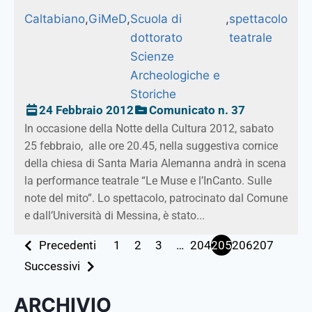
Caltabiano
,
GiMeD
,
Scuola di
,
spettacolo
dottorato
teatrale
Scienze
Archeologiche e
Storiche
24 Febbraio 2012
Comunicato n. 37
In occasione della Notte della Cultura 2012, sabato
25 febbraio, alle ore 20.45, nella suggestiva cornice
della chiesa di Santa Maria Alemanna andrà in scena
la performance teatrale “Le Muse e l’InCanto. Sulle
note del mito”. Lo spettacolo, patrocinato dal Comune
e dall’Università di Messina, è stato...
Precedenti
1
2
3
…
204
205
206
207
Successivi
ARCHIVIO