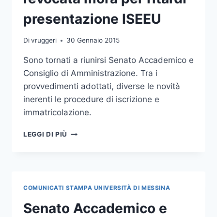
presentazione ISEEU
Di
vruggeri
30 Gennaio 2015
Sono tornati a riunirsi Senato Accademico e
Consiglio di Amministrazione. Tra i
provvedimenti adottati, diverse le novità
inerenti le procedure di iscrizione e
immatricolazione.
SEDUTE
LEGGI DI PIÙ
DEL
SENATO
E
DEL
CONSIGLIO
COMUNICATI STAMPA UNIVERSITÀ DI MESSINA
DI
AMMINISTRAZIONE:
Senato Accademico e
REVOCATA