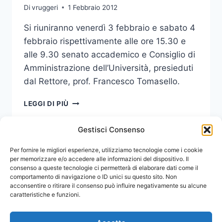
Di
vruggeri
1 Febbraio 2012
Si riuniranno venerdì 3 febbraio e sabato 4
febbraio rispettivamente alle ore 15.30 e
alle 9.30 senato accademico e Consiglio di
Amministrazione dell’Università, presieduti
dal Rettore, prof. Francesco Tomasello.
SENATO
LEGGI DI PIÙ
ACCADEMICO
E
Gestisci Consenso
CONSIGLIO
DI
Navigazione
Per fornire le migliori esperienze, utilizziamo tecnologie come i cookie
Pagina
1
2
AMMINISTRAZIONE
per memorizzare e/o accedere alle informazioni del dispositivo. Il
consenso a queste tecnologie ci permetterà di elaborare dati come il
pagina
successiva
comportamento di navigazione o ID unici su questo sito. Non
acconsentire o ritirare il consenso può influire negativamente su alcune
caratteristiche e funzioni.