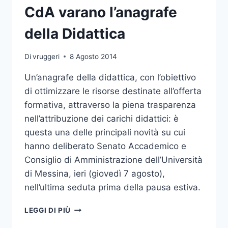
MORA
CdA varano l’anagrafe
PER
RITARDI
della Didattica
PRESENTAZIONE
ISEEU
Di
vruggeri
8 Agosto 2014
Un’anagrafe della didattica, con l’obiettivo
di ottimizzare le risorse destinate all’offerta
formativa, attraverso la piena trasparenza
nell’attribuzione dei carichi didattici: è
questa una delle principali novità su cui
hanno deliberato Senato Accademico e
Consiglio di Amministrazione dell’Università
di Messina, ieri (giovedì 7 agosto),
nell’ultima seduta prima della pausa estiva.
SENATO
LEGGI DI PIÙ
ACCADEMICO