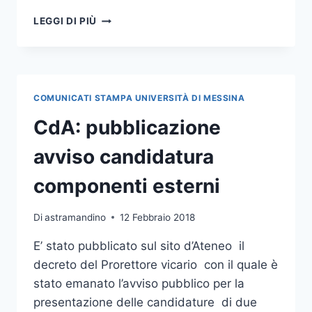
BILANCIO
LEGGI DI PIÙ
UNIME
2026–
2028:
PIÙ
RISORSE
COMUNICATI STAMPA UNIVERSITÀ DI MESSINA
PER
STUDENTI,
CdA: pubblicazione
PERSONALE
E
avviso candidatura
DIDATTICA
componenti esterni
Di
astramandino
12 Febbraio 2018
E’ stato pubblicato sul sito d’Ateneo il
decreto del Prorettore vicario con il quale è
stato emanato l’avviso pubblico per la
presentazione delle candidature di due