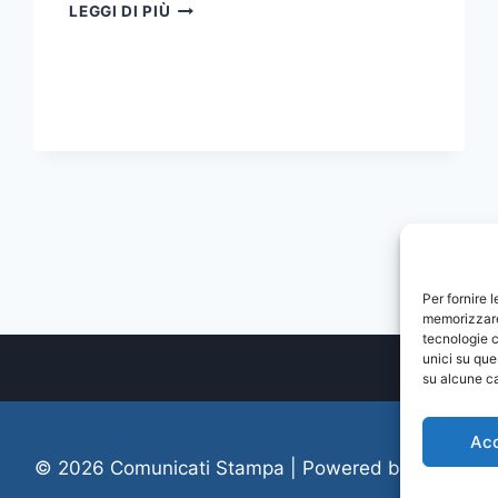
SODDISFAZIONE
LEGGI DI PIÙ
DEL
RETTORE
PER
LA
NUOVA
GIUNTA
DELLA
CRUI
Per fornire 
memorizzare 
tecnologie c
unici su que
su alcune ca
Ac
© 2026 Comunicati Stampa | Powered by
CIAM