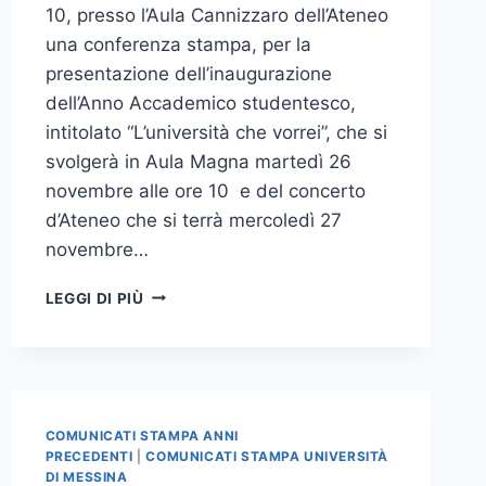
10, presso l’Aula Cannizzaro dell’Ateneo
una conferenza stampa, per la
presentazione dell’inaugurazione
dell’Anno Accademico studentesco,
intitolato “L’università che vorrei”, che si
svolgerà in Aula Magna martedì 26
novembre alle ore 10 e del concerto
d’Ateneo che si terrà mercoledì 27
novembre…
CONFERENZA
LEGGI DI PIÙ
STAMPA
PRESENTAZIONE
INAUGURAZIONE
A.A.
STUDENTESCO
E
COMUNICATI STAMPA ANNI
CONCERTO
PRECEDENTI
|
COMUNICATI STAMPA UNIVERSITÀ
D’ATENEO
DI MESSINA