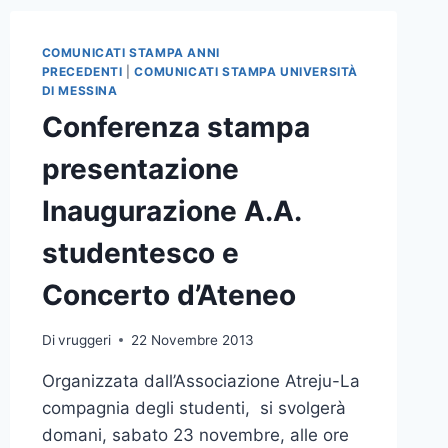
CON
L’INAUGURAZIONE
DELL’
COMUNICATI STAMPA ANNI
A.A.
PRECEDENTI
|
COMUNICATI STAMPA UNIVERSITÀ
STUDENTESCO
DI MESSINA
Conferenza stampa
presentazione
Inaugurazione A.A.
studentesco e
Concerto d’Ateneo
Di
vruggeri
22 Novembre 2013
Organizzata dall’Associazione Atreju-La
compagnia degli studenti, si svolgerà
domani, sabato 23 novembre, alle ore