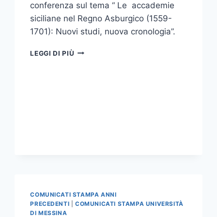
conferenza sul tema “ Le accademie
siciliane nel Regno Asburgico (1559-
1701): Nuovi studi, nuova cronologia”.
CONFERENZA
LEGGI DI PIÙ
SULLE
ACCADEMIE
SICILIANE
NEL
REGNO
ASBURGICO
COMUNICATI STAMPA ANNI
PRECEDENTI
|
COMUNICATI STAMPA UNIVERSITÀ
DI MESSINA