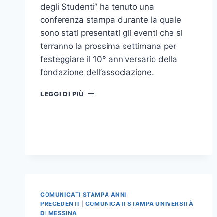
degli Studenti” ha tenuto una
conferenza stampa durante la quale
sono stati presentati gli eventi che si
terranno la prossima settimana per
festeggiare il 10° anniversario della
fondazione dell’associazione.
L’ASSOCIAZIONE
LEGGI DI PIÙ
STUDENTESCA
ATREJU
FESTEGGIA
IL
10°
ANNIVERSARIO
DELLA
SUA
FONDAZIONE
COMUNICATI STAMPA ANNI
PRECEDENTI
|
COMUNICATI STAMPA UNIVERSITÀ
DI MESSINA