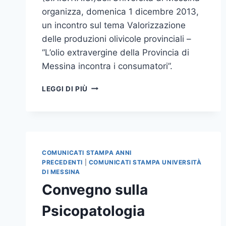
organizza, domenica 1 dicembre 2013,
un incontro sul tema Valorizzazione
delle produzioni olivicole provinciali –
“L’olio extravergine della Provincia di
Messina incontra i consumatori”.
MANIFESTAZIONE
LEGGI DI PIÙ
SULL’OLIO
EXTRAVERGINE
E
SULLA
VALORIZZAZIONE
DELLE
COMUNICATI STAMPA ANNI
PRODUZIONI
PRECEDENTI
|
COMUNICATI STAMPA UNIVERSITÀ
OLIVICOLE
DI MESSINA
NELLA
Convegno sulla
PROVINCIA
DI
Psicopatologia
MESSINA