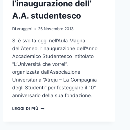
l’inaugurazione dell’
E
DEL
A.A. studentesco
NUCLEO
DI
VALUTAZIONE
Di
vruggeri
26 Novembre 2013
DELL’ATENEO
Si è svolta oggi nell’Aula Magna
dell’Ateneo, l’Inaugurazione dell’Anno
Accademico Studentesco intitolato
“L’Università che vorrei”,
organizzata dall’Associazione
Universitaria “Atreju – La Compagnia
degli Studenti” per festeggiare il 10°
anniversario della sua fondazione.
ATREJU
LEGGI DI PIÙ
FESTEGGIA
IL
DECENNALE