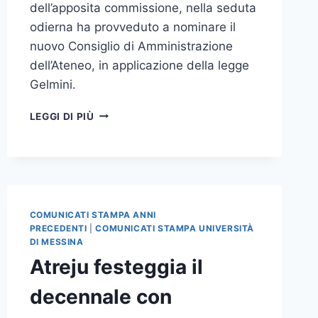
dell’apposita commissione, nella seduta
odierna ha provveduto a nominare il
nuovo Consiglio di Amministrazione
dell’Ateneo, in applicazione della legge
Gelmini.
NELLA
LEGGI DI PIÙ
RIUNIONE
ODIERNA
DEL
SENATO
ACCADEMICO
NOMINATI
COMUNICATI STAMPA ANNI
I
PRECEDENTI
|
COMUNICATI STAMPA UNIVERSITÀ
COMPONENTI
DI MESSINA
DEL
Atreju festeggia il
NUOVO
CONSIGLIO
decennale con
DI
AMMINISTRAZIONE