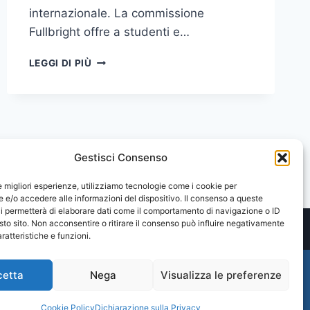
internazionale. La commissione
Fullbright offre a studenti e…
PRESENTATE
LEGGI DI PIÙ
LE
OPPORTUNITÀ
OFFERTE
DALLE
BORSE
FULBRIGHT
Gestisci Consenso
le migliori esperienze, utilizziamo tecnologie come i cookie per
e/o accedere alle informazioni del dispositivo. Il consenso a queste
i permetterà di elaborare dati come il comportamento di navigazione o ID
sto sito. Non acconsentire o ritirare il consenso può influire negativamente
ratteristiche e funzioni.
cetta
Nega
Visualizza le preferenze
Cookie Policy
Dichiarazione sulla Privacy