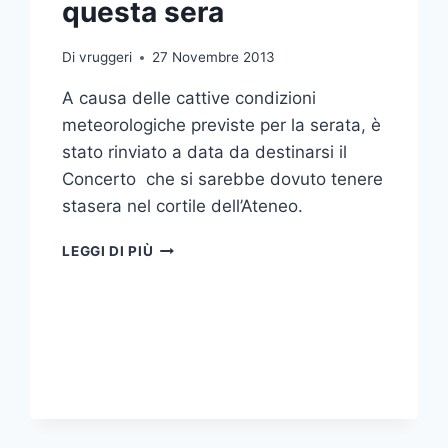
questa sera
Di
vruggeri
27 Novembre 2013
A causa delle cattive condizioni
meteorologiche previste per la serata, è
stato rinviato a data da destinarsi il
Concerto che si sarebbe dovuto tenere
stasera nel cortile dell’Ateneo.
RINVIATO
LEGGI DI PIÙ
IL
CONCERTO
D’ATENEO
PREVISTO
PER
QUESTA
SERA