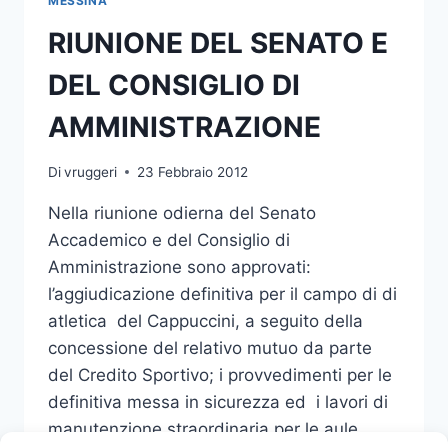
MESSINA
CRESCITA
RIUNIONE DEL SENATO E
DEL
CAPITALE
DEL CONSIGLIO DI
UMANO
AMMINISTRAZIONE
Di
vruggeri
23 Febbraio 2012
Nella riunione odierna del Senato
Accademico e del Consiglio di
Amministrazione sono approvati:
l’aggiudicazione definitiva per il campo di di
atletica del Cappuccini, a seguito della
concessione del relativo mutuo da parte
del Credito Sportivo; i provvedimenti per le
definitiva messa in sicurezza ed i lavori di
manutenzione straordinaria per le aule