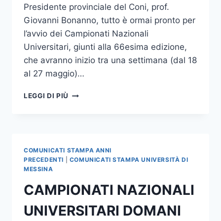
Presidente provinciale del Coni, prof.
Giovanni Bonanno, tutto è ormai pronto per
l’avvio dei Campionati Nazionali
Universitari, giunti alla 66esima edizione,
che avranno inizio tra una settimana (dal 18
al 27 maggio)…
DOPO
LEGGI DI PIÙ
IL
SOPRALLUOGO
ALL’IMPIANTO
“CAPPUCCINI”
SCATTA
COMUNICATI STAMPA ANNI
IL
PRECEDENTI
|
COMUNICATI STAMPA UNIVERSITÀ DI
CONTO
MESSINA
ALLA
CAMPIONATI NAZIONALI
ROVESCIA
DEI
UNIVERSITARI DOMANI
CAMPIONATI
NAZIONALI