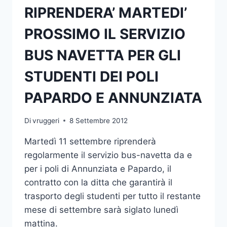
RIPRENDERA’ MARTEDI’
PROVE
DI
PROSSIMO IL SERVIZIO
AMMISSIONE
AD
BUS NAVETTA PER GLI
ACCESSO
PROGRAMMATO
STUDENTI DEI POLI
PAPARDO E ANNUNZIATA
Di
vruggeri
8 Settembre 2012
Martedì 11 settembre riprenderà
regolarmente il servizio bus-navetta da e
per i poli di Annunziata e Papardo, il
contratto con la ditta che garantirà il
trasporto degli studenti per tutto il restante
mese di settembre sarà siglato lunedì
mattina.