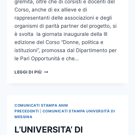
gremita, oltre che di corsisti e docenti del
Corso, anche di ex allieve e di
rappresentanti delle associazioni e degli
organismi di parità partner del progetto, si
è svolta la giornata inaugurale della III
edizione del Corso “Donne, politica e
istituzioni”, promossa dal Dipartimento per
le Pari Opportunità e che…
LA
LEGGI DI PIÙ
GIORNATA
INAUGURALE
DELLA
TERZA
EDIZIONE
COMUNICATI STAMPA ANNI
DEL
PRECEDENTI
|
COMUNICATI STAMPA UNIVERSITÀ DI
CORSO
MESSINA
“DONNE,
L’UNIVERSITA’ DI
POLITICA
E