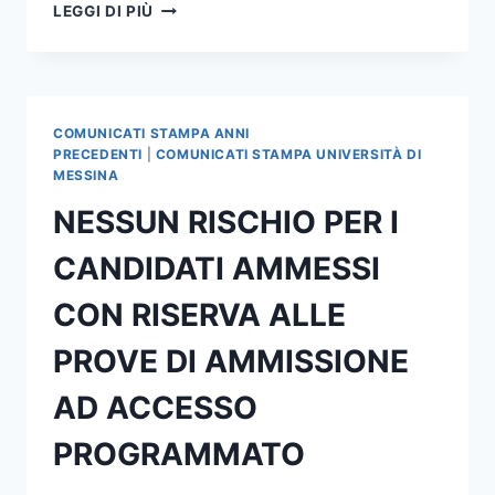
L’UNIVERSITA’
LEGGI DI PIÙ
DI
MESSINA
AVVIA
IL
PROGETTO
COMUNICATI STAMPA ANNI
“ESPLORATORI
PRECEDENTI
|
COMUNICATI STAMPA UNIVERSITÀ DI
DELLA
MESSINA
COMUNICAZIONE
NESSUN RISCHIO PER I
DEL
RISCHIO”
CANDIDATI AMMESSI
CON RISERVA ALLE
PROVE DI AMMISSIONE
AD ACCESSO
PROGRAMMATO