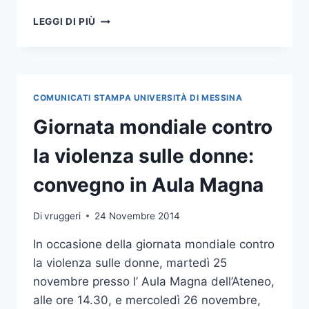
AL
LEGGI DI PIÙ
VIA
IL
CICLO
DI
SEMINARI
COMUNICATI STAMPA UNIVERSITÀ DI MESSINA
SUL
TEMA
Giornata mondiale contro
“LA
VIOLENZA
la violenza sulle donne:
DI
GENERE:
convegno in Aula Magna
PREVENIRLA,
RICONOSCERLA,
Di
vruggeri
24 Novembre 2014
CONTRASTARLA”
In occasione della giornata mondiale contro
la violenza sulle donne, martedì 25
novembre presso l’ Aula Magna dell’Ateneo,
alle ore 14.30, e mercoledì 26 novembre,