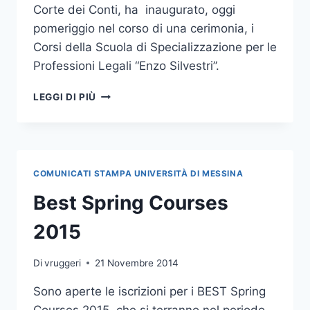
Corte dei Conti, ha inaugurato, oggi
pomeriggio nel corso di una cerimonia, i
Corsi della Scuola di Specializzazione per le
Professioni Legali “Enzo Silvestri”.
IL
LEGGI DI PIÙ
PRESIDENTE
DELLA
CORTE
DEI
CONTI
COMUNICATI STAMPA UNIVERSITÀ DI MESSINA
OSPITE
DELL’ATENEO
Best Spring Courses
2015
Di
vruggeri
21 Novembre 2014
Sono aperte le iscrizioni per i BEST Spring
Courses 2015, che si terranno nel periodo