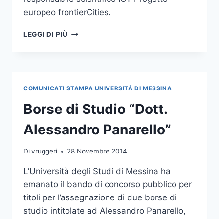
europeo frontierCities.
FIWARE:
LEGGI DI PIÙ
OPPORTUNITÀ
DI
FINANZIAMENTO
PER
START-
COMUNICATI STAMPA UNIVERSITÀ DI MESSINA
UP
E
Borse di Studio “Dott.
PMI
Alessandro Panarello”
Di
vruggeri
28 Novembre 2014
L’Università degli Studi di Messina ha
emanato il bando di concorso pubblico per
titoli per l’assegnazione di due borse di
studio intitolate ad Alessandro Panarello,