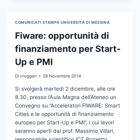
DELITTO
SICILIA
–
COMUNICATI STAMPA UNIVERSITÀ DI MESSINA
OPERAZIONE
VULCANO”
Fiware: opportunità di
finanziamento per Start-
Up e PMI
Di
vruggeri
28 Novembre 2014
Si svolgerà martedì 2 dicembre, alle ore
8.30, presso l’Aula Magna dell’Ateneo un
Convegno su “Acceleratori FIWARE: Smart
Cities e le opportunità di finanziamento
europeo per Start-Up e PMI”, i cui lavori
saranno aperti dal prof. Massimo Villari,
responsabile scientifico ICT Progetto