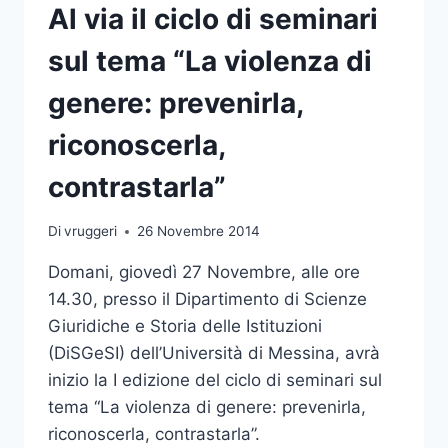
DEL
Al via il ciclo di seminari
CUS
UNIME
sul tema “La violenza di
CHE
VALE
genere: prevenirla,
LA
TESTA
riconoscerla,
DELLA
CLASSIFICA
contrastarla”
Di
vruggeri
26 Novembre 2014
Domani, giovedì 27 Novembre, alle ore
14.30, presso il Dipartimento di Scienze
Giuridiche e Storia delle Istituzioni
(DiSGeSI) dell’Università di Messina, avrà
inizio la I edizione del ciclo di seminari sul
tema “La violenza di genere: prevenirla,
riconoscerla, contrastarla”.