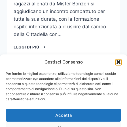
ragazzi allenati da Mister Bonzeri si
aggiudicano un incontro combattuto per
tutta la sua durata, con la formazione
ospite intenzionata a d uscire dal campo
della Cittadella con…
CALCIO
LEGGI DI PIÙ
A
5-
Gestisci Consenso
SERIE
D:
Navigazione
Per fornire le migliori esperienze, utilizziamo tecnologie come i cookie
Pagina
1
2
3
IMPORTANTE
per memorizzare e/o accedere alle informazioni del dispositivo. Il
VITTORIA
consenso a queste tecnologie ci permetterà di elaborare dati come il
pagina
successiva
DEL
comportamento di navigazione o ID unici su questo sito. Non
CUS
acconsentire o ritirare il consenso può influire negativamente su alcune
UNIME
caratteristiche e funzioni.
Accetta