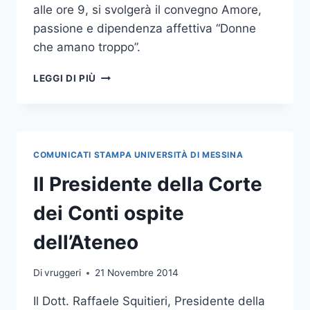
alle ore 9, si svolgerà il convegno Amore,
passione e dipendenza affettiva “Donne
che amano troppo”.
GIORNATA
LEGGI DI PIÙ
MONDIALE
CONTRO
LA
VIOLENZA
SULLE
COMUNICATI STAMPA UNIVERSITÀ DI MESSINA
DONNE:
CONVEGNO
Il Presidente della Corte
IN
AULA
dei Conti ospite
MAGNA
dell’Ateneo
Di
vruggeri
21 Novembre 2014
Il Dott. Raffaele Squitieri, Presidente della