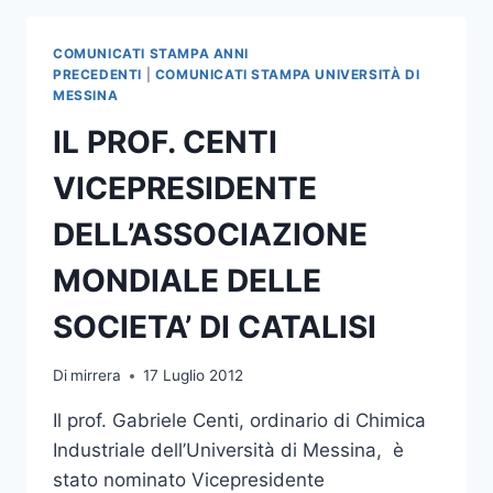
AL
CORSO
COMUNICATI STAMPA ANNI
DI
PRECEDENTI
|
COMUNICATI STAMPA UNIVERSITÀ DI
ALTA
MESSINA
FORMAZIONE
IL PROF. CENTI
“DONNE,
POLITICA
VICEPRESIDENTE
E
ISTITUZIONI”
DELL’ASSOCIAZIONE
MONDIALE DELLE
SOCIETA’ DI CATALISI
Di
mirrera
17 Luglio 2012
Il prof. Gabriele Centi, ordinario di Chimica
Industriale dell’Università di Messina, è
stato nominato Vicepresidente