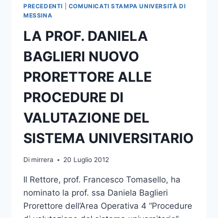
ASSEGNISTI
PRECEDENTI
|
COMUNICATI STAMPA UNIVERSITÀ DI
IN
MESSINA
SENO
LA PROF. DANIELA
AGLI
ORGANI
BAGLIERI NUOVO
COLLEGIALI
DELL’ATENEO,
PRORETTORE ALLE
E.R.S.U.
E
PROCEDURE DI
C.S.A.S.U.
VALUTAZIONE DEL
SISTEMA UNIVERSITARIO
Di
mirrera
20 Luglio 2012
Il Rettore, prof. Francesco Tomasello, ha
nominato la prof. ssa Daniela Baglieri
Prorettore dell’Area Operativa 4 “Procedure