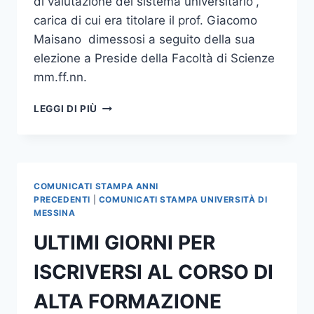
di valutazione del sistema universitario”,
carica di cui era titolare il prof. Giacomo
Maisano dimessosi a seguito della sua
elezione a Preside della Facoltà di Scienze
mm.ff.nn.
LA
LEGGI DI PIÙ
PROF.
DANIELA
BAGLIERI
NUOVO
PRORETTORE
COMUNICATI STAMPA ANNI
ALLE
PRECEDENTI
|
COMUNICATI STAMPA UNIVERSITÀ DI
PROCEDURE
MESSINA
DI
ULTIMI GIORNI PER
VALUTAZIONE
DEL
ISCRIVERSI AL CORSO DI
SISTEMA
UNIVERSITARIO
ALTA FORMAZIONE