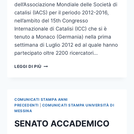
dell’Associazione Mondiale delle Società di
catalisi (IACS) per il periodo 2012-2016,
nell’ambito del 15th Congresso
Internazionale di Catalisi (ICC) che si è
tenuto a Monaco (Germania) nella prima
settimana di Luglio 2012 ed al quale hanno
partecipato oltre 2200 ricercatori…
IL
LEGGI DI PIÙ
PROF.
CENTI
VICEPRESIDENTE
DELL’ASSOCIAZIONE
MONDIALE
COMUNICATI STAMPA ANNI
DELLE
PRECEDENTI
|
COMUNICATI STAMPA UNIVERSITÀ DI
SOCIETA’
MESSINA
DI
SENATO ACCADEMICO
CATALISI