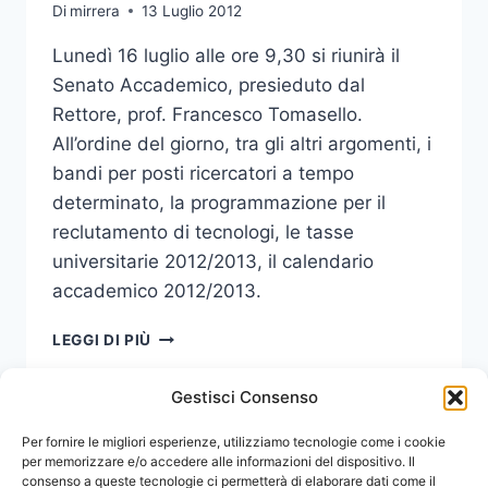
Di
mirrera
13 Luglio 2012
Lunedì 16 luglio alle ore 9,30 si riunirà il
Senato Accademico, presieduto dal
Rettore, prof. Francesco Tomasello.
All’ordine del giorno, tra gli altri argomenti, i
bandi per posti ricercatori a tempo
determinato, la programmazione per il
reclutamento di tecnologi, le tasse
universitarie 2012/2013, il calendario
accademico 2012/2013.
SENATO
LEGGI DI PIÙ
ACCADEMICO
Gestisci Consenso
Navigazione
Per fornire le migliori esperienze, utilizziamo tecnologie come i cookie
Pagina
1
2
per memorizzare e/o accedere alle informazioni del dispositivo. Il
consenso a queste tecnologie ci permetterà di elaborare dati come il