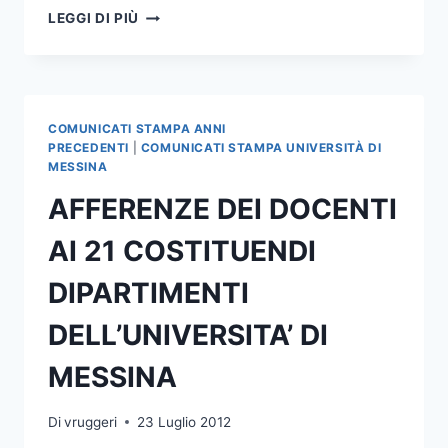
PUBBLICATI
LEGGI DI PIÙ
GLI
ELENCHI
DEI
CANDIDATI
A
COMUNICATI STAMPA ANNI
DIRETTORI
PRECEDENTI
|
COMUNICATI STAMPA UNIVERSITÀ DI
DI
MESSINA
DIPARTIMENTO
AFFERENZE DEI DOCENTI
E
DEI
AI 21 COSTITUENDI
RAPPRESENTANTI
DEL
DIPARTIMENTI
PERSONALE
TECNICO
DELL’UNIVERSITA’ DI
-
AMMINISTRATIVO
MESSINA
IN
SENO
AI
Di
vruggeri
23 Luglio 2012
DIPARTIMENTI