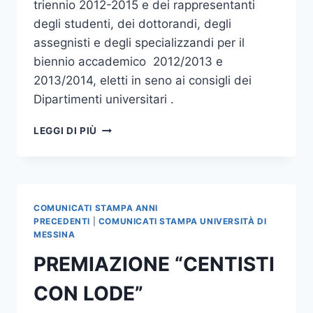
triennio 2012-2015 e dei rappresentanti
degli studenti, dei dottorandi, degli
assegnisti e degli specializzandi per il
biennio accademico 2012/2013 e
2013/2014, eletti in seno ai consigli dei
Dipartimenti universitari .
ELEZIONE
LEGGI DI PIÙ
RAPPRESENTANTI
DEL
PERSONALE
TECNICO
–
COMUNICATI STAMPA ANNI
AMMINISTRATIVO
PRECEDENTI
|
COMUNICATI STAMPA UNIVERSITÀ DI
E
MESSINA
STUDENTI,
PREMIAZIONE “CENTISTI
ASSEGNISTI,
DOTTORANDI
CON LODE”
E
SPECIALIZZANDI