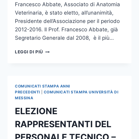
Francesco Abbate, Associato di Anatomia
Veterinaria, è stato eletto, all’unanimità,
Presidente dell’Associazione per il periodo
2012-2016. Il Prof. Francesco Abbate, già
Segretario Generale dal 2008, è il più…
IL
LEGGI DI PIÙ
PROF.
FRANCESCO
ABBATE
ELETTO
PRESIDENTE
COMUNICATI STAMPA ANNI
DELLA
PRECEDENTI
|
COMUNICATI STAMPA UNIVERSITÀ DI
EUROPEAN
MESSINA
ASSOCIATION
ELEZIONE
OF
VETERINARY
RAPPRESENTANTI DEL
ANATOMISTS
PERSONALE TECNICO –