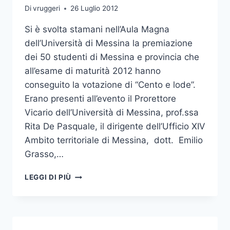
IN
Di
vruggeri
26 Luglio 2012
SENO
AI
Si è svolta stamani nell’Aula Magna
CONSIGLI
dell’Università di Messina la premiazione
DEI
dei 50 studenti di Messina e provincia che
DIPARTIMENTI
UNIVERSITARI
all’esame di maturità 2012 hanno
conseguito la votazione di “Cento e lode”.
Erano presenti all’evento il Prorettore
Vicario dell’Università di Messina, prof.ssa
Rita De Pasquale, il dirigente dell’Ufficio XIV
Ambito territoriale di Messina, dott. Emilio
Grasso,…
PREMIAZIONE
LEGGI DI PIÙ
“CENTISTI
CON
LODE”