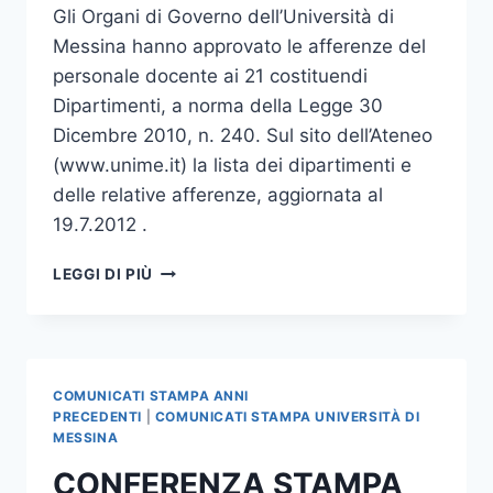
Gli Organi di Governo dell’Università di
Messina hanno approvato le afferenze del
personale docente ai 21 costituendi
Dipartimenti, a norma della Legge 30
Dicembre 2010, n. 240. Sul sito dell’Ateneo
(www.unime.it) la lista dei dipartimenti e
delle relative afferenze, aggiornata al
19.7.2012 .
AFFERENZE
LEGGI DI PIÙ
DEI
DOCENTI
AI
21
COSTITUENDI
COMUNICATI STAMPA ANNI
DIPARTIMENTI
PRECEDENTI
|
COMUNICATI STAMPA UNIVERSITÀ DI
DELL’UNIVERSITA’
MESSINA
DI
CONFERENZA STAMPA
MESSINA