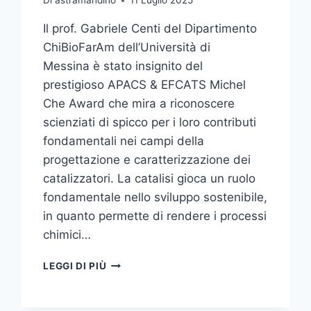
Di
astramandino
11 Luglio 2025
Il prof. Gabriele Centi del Dipartimento
ChiBioFarAm dell’Università di
Messina è stato insignito del
prestigioso APACS & EFCATS Michel
Che Award che mira a riconoscere
scienziati di spicco per i loro contributi
fondamentali nei campi della
progettazione e caratterizzazione dei
catalizzatori. La catalisi gioca un ruolo
fondamentale nello sviluppo sostenibile,
in quanto permette di rendere i processi
chimici…
AL
LEGGI DI PIÙ
PROF.
GABRIELE
CENTI