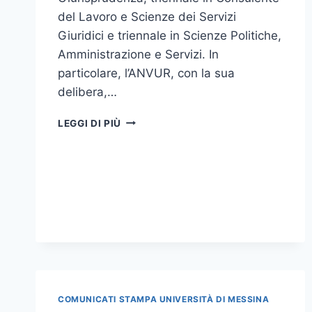
del Lavoro e Scienze dei Servizi
Giuridici e triennale in Scienze Politiche,
Amministrazione e Servizi. In
particolare, l’ANVUR, con la sua
delibera,…
A
LEGGI DI PIÙ
SIRACUSA
LA
NUOVA
SEDE
DISTACCATA
PER
I
CORSI
DI
GIURISPRUDENZA
E
SCIENZE
COMUNICATI STAMPA UNIVERSITÀ DI MESSINA
POLITICHE