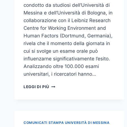
condotto da studiosi dell’Università di
Messina e dell’Università di Bologna, in
collaborazione con il Leibniz Research
Centre for Working Environment and
Human Factors (Dortmund, Germania),
rivela che il momento della giornata in
cui si svolge un esame orale può
influenzarne significativamente l’esito.
Analizzando oltre 100.000 esami
universitari, i ricercatori hanno…
“ESAMI
LEGGI DI PIÙ
ORALI:
GLI
STUDENTI
HANNO
PIÙ
PROBABILITÀ
COMUNICATI STAMPA UNIVERSITÀ DI MESSINA