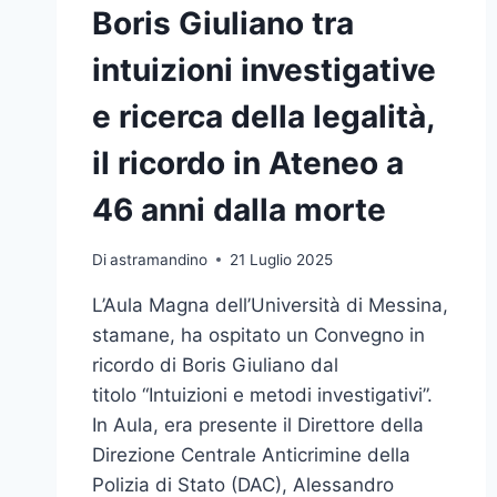
DI
Boris Giuliano tra
SUPERARE
LA
intuizioni investigative
PROVA
A
e ricerca della legalità,
MEZZOGIORNO”, PUBBLICATA
SULLA
il ricordo in Ateneo a
RIVISTA
FRONTIERS
46 anni dalla morte
IN
PSYCHOLOGY
UNA
Di
astramandino
21 Luglio 2025
RICERCA
L’Aula Magna dell’Università di Messina,
COORDINATA
DA
stamane, ha ospitato un Convegno in
UNIME
ricordo di Boris Giuliano dal
titolo “Intuizioni e metodi investigativi”.
In Aula, era presente il Direttore della
Direzione Centrale Anticrimine della
Polizia di Stato (DAC), Alessandro