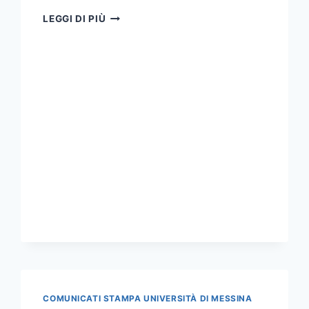
NOTA
LEGGI DI PIÙ
DELLA
RETTRICE
SUGLI
ATTACCHI
SOCIAL
ALLA
DOTT.SSA
GREISON
COMUNICATI STAMPA UNIVERSITÀ DI MESSINA