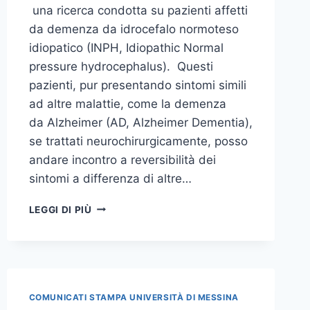
una ricerca condotta su pazienti affetti
da demenza da idrocefalo normoteso
idiopatico (INPH, Idiopathic Normal
pressure hydrocephalus). Questi
pazienti, pur presentando sintomi simili
ad altre malattie, come la demenza
da Alzheimer (AD, Alzheimer Dementia),
se trattati neurochirurgicamente, posso
andare incontro a reversibilità dei
sintomi a differenza di altre…
L’IMPORTANZA
LEGGI DI PIÙ
DELLA
DIAGNOSI
PRECOCE
NELLE
DEMENZE
REVERSIBILI, PUBBLICATO
COMUNICATI STAMPA UNIVERSITÀ DI MESSINA
SULLA