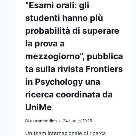
“Esami orali: gli
E
GIURIDICHE
studenti hanno più
DI
UNIME
probabilità di superare
la prova a
mezzogiorno”, pubblica
ta sulla rivista Frontiers
in Psychology una
ricerca coordinata da
UniMe
Di
astramandino
24 Luglio 2025
Un team internazionale di ricerca