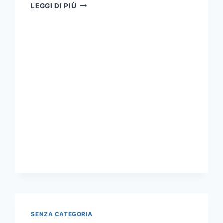
NOTA
LEGGI DI PIÙ
DEL
SENATO
ACCADEMICO
SULLA
CRISI
UMANITARIA
A
GAZA
SENZA CATEGORIA