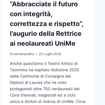
“Abbracciate il futuro
RIVISTA
“MEDICINA”
con integrità,
UNO
STUDIO
correttezza e rispetto”,
CONDOTTO
ANCHE
l’augurio della Rettrice
DA
DOCENTI
ai neolaureati UniMe
UNIME
Di
astramandino
22 Luglio 2025
Anche quest’anno il Teatro Antico di
Taormina ha ospitato l’edizione 2025
della Cerimonia di Consegna dei
Diplomi di Laurea che ha visto
protagonisti oltre 700 neolaureati dei
Corsi triennali, magistrali ed a ciclo
unico e dottori di ricerca di UniMe. Circa