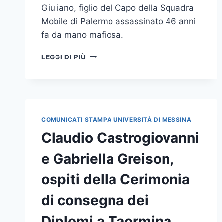
Giuliano, figlio del Capo della Squadra
Mobile di Palermo assassinato 46 anni
fa da mano mafiosa.
BORIS
LEGGI DI PIÙ
GIULIANO
TRA
INTUIZIONI
INVESTIGATIVE
E
RICERCA
COMUNICATI STAMPA UNIVERSITÀ DI MESSINA
DELLA
Claudio Castrogiovanni
LEGALITÀ,
IL
e Gabriella Greison,
RICORDO
IN
ospiti della Cerimonia
ATENEO A
46
di consegna dei
ANNI
DALLA
Diplomi a Taormina
MORTE