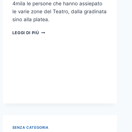
4mila le persone che hanno assiepato
le varie zone del Teatro, dalla gradinata
sino alla platea.
“ABBRACCIATE
LEGGI DI PIÙ
IL
FUTURO
CON
INTEGRITÀ,
CORRETTEZZA
E
RISPETTO”,
L’AUGURIO
DELLA
RETTRICE
AI
NEOLAUREATI
UNIME
SENZA CATEGORIA