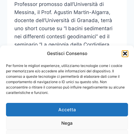
Professor promosso dall’Università di
Messina, il Prof. Agustin Martin-Algarra,
docente dell’Università di Granada, terrà
uno short course su “I bacini sedimentari
nei differenti contesti geodinamici” ed il
seminario “La geologia della Cordigliera
Betica”.
Gestisci Consenso
VISITING
Per fornire le migliori esperienze, utilizziamo tecnologie come i cookie
LEGGI DI PIÙ
PROFESSOR:
per memorizzare e/o accedere alle informazioni del dispositivo. Il
consenso a queste tecnologie ci permetterà di elaborare dati come il
CICLO
comportamento di navigazione o ID unici su questo sito. Non
DI
acconsentire o ritirare il consenso può influire negativamente su alcune
LEZIONI
caratteristiche e funzioni.
DEL
PROF.
AGUSTIN
Accetta
MARTIN-
ALGARRA
Nega