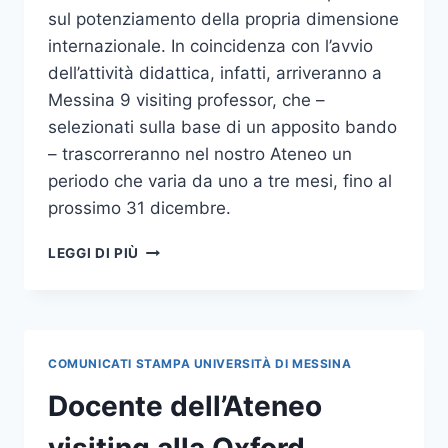
sul potenziamento della propria dimensione
internazionale. In coincidenza con l’avvio
dell’attività didattica, infatti, arriveranno a
Messina 9 visiting professor, che –
selezionati sulla base di un apposito bando
– trascorreranno nel nostro Ateneo un
periodo che varia da uno a tre mesi, fino al
prossimo 31 dicembre.
LA
LEGGI DI PIÙ
DIMENSIONE
INTERNAZIONALE
DELL’ATENEO:
IN
ARRIVO
COMUNICATI STAMPA UNIVERSITÀ DI MESSINA
9
VISITING
Docente dell’Ateneo
PROFESSOR
DA
visiting alla Oxford