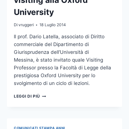
TUTTO
IL
University
MONDO
Di
vruggeri
18 Luglio 2014
Il prof. Dario Latella, associato di Diritto
commerciale del Dipartimento di
Giurisprudenza dell’Università di
Messina, è stato invitato quale Visiting
Professor presso la Facoltà di Legge della
prestigiosa Oxford University per lo
svolgimento di un ciclo di lezioni.
DOCENTE
LEGGI DI PIÙ
DELL’ATENEO
VISITING
ALLA
OXFORD
UNIVERSITY
COMUNICATI STAMPA ANNI