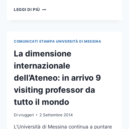
NUOVO
LEGGI DI PIÙ
INVESTIMENTO
DA
150MILA
EURO
SULL’INTERNAZIONALIZZAZIONE:
COMUNICATI STAMPA UNIVERSITÀ DI MESSINA
SARANNO
27
La dimensione
I
VISITING
internazionale
PROFESSOR
E
dell’Ateneo: in arrivo 9
RESEARCHER
OSPITI
visiting professor da
DI
UNIME
tutto il mondo
Di
vruggeri
2 Settembre 2014
L’Università di Messina continua a puntare