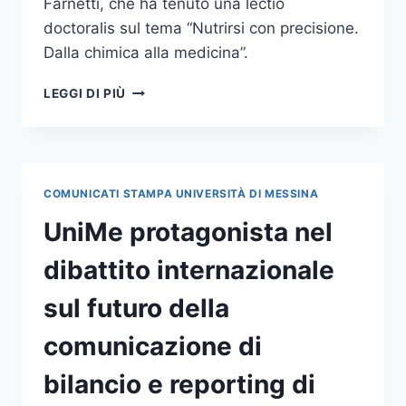
Farnetti, che ha tenuto una lectio
doctoralis sul tema “Nutrirsi con precisione.
Dalla chimica alla medicina”.
CONFERITO
LEGGI DI PIÙ
IL
DOTTORATO
DI
RICERCA
HONORIS
COMUNICATI STAMPA UNIVERSITÀ DI MESSINA
CAUSA
IN
UniMe protagonista nel
SCIENZE
CHIMICHE
dibattito internazionale
ALLA
DOTT.SSA
sul futuro della
SARA
FARNETTI
comunicazione di
bilancio e reporting di