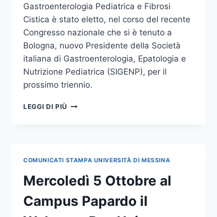
Gastroenterologia Pediatrica e Fibrosi
Cistica è stato eletto, nel corso del recente
Congresso nazionale che si è tenuto a
Bologna, nuovo Presidente della Società
italiana di Gastroenterologia, Epatologia e
Nutrizione Pediatrica (SIGENP), per il
prossimo triennio.
IL
LEGGI DI PIÙ
PROF.
ROMANO
NUOVO
PRESIDENTE
DELLA
COMUNICATI STAMPA UNIVERSITÀ DI MESSINA
SOCIETÀ
ITALIANA
Mercoledì 5 Ottobre al
DI
GASTROENTEROLOGIA,
Campus Papardo il
EPATOLOGIA
E