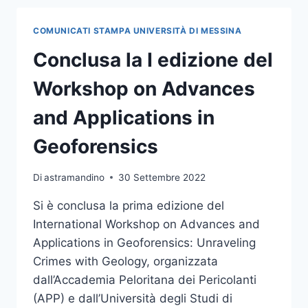
CORTILE
DEL
COMUNICATI STAMPA UNIVERSITÀ DI MESSINA
RETTORATO
IL
Conclusa la I edizione del
WELCOME
DAY
Workshop on Advances
UNIME
and Applications in
Geoforensics
Di
astramandino
30 Settembre 2022
Si è conclusa la prima edizione del
International Workshop on Advances and
Applications in Geoforensics: Unraveling
Crimes with Geology, organizzata
dall’Accademia Peloritana dei Pericolanti
(APP) e dall’Università degli Studi di