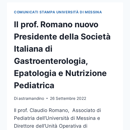
INTERNAZIONALE
SUL
COMUNICATI STAMPA UNIVERSITÀ DI MESSINA
FUTURO
DELLA
Il prof. Romano nuovo
COMUNICAZIONE
DI
Presidente della Società
BILANCIO
E
Italiana di
REPORTING
DI
Gastroenterologia,
SOSTENIBILITÀ
DELLE
Epatologia e Nutrizione
IMPRESE
Pediatrica
Di
astramandino
26 Settembre 2022
Il prof. Claudio Romano, Associato di
Pediatria dell’Università di Messina e
Direttore dell’Unità Operativa di