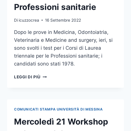
Professioni sanitarie
Di
icuzzocrea
16 Settembre 2022
Dopo le prove in Medicina, Odontoiatria,
Veterinaria e Medicine and surgery, ieri, si
sono svolti i test per i Corsi di Laurea
triennale per le Professioni sanitarie; i
candidati sono stati 1978.
TERMINATE
LEGGI DI PIÙ
LE
PROVE
DI
AMMISSIONE
AI
COMUNICATI STAMPA UNIVERSITÀ DI MESSINA
CORSI
DI
Mercoledì 21 Workshop
LAUREA
TRIENNALE