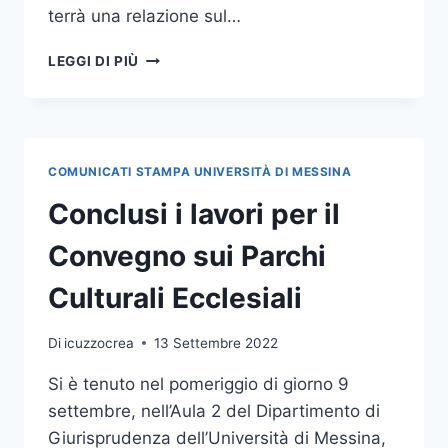
terrà una relazione sul…
MERCOLEDÌ
LEGGI DI PIÙ
21
WORKSHOP
SUL
TEMA DEL
SUSTAINABILITY
COMUNICATI STAMPA UNIVERSITÀ DI MESSINA
REPORTING,
OSPITE
Conclusi i lavori per il
IL
DOTT.
Convegno sui Parchi
VAN
DER
Culturali Ecclesiali
ENDEN
Di
icuzzocrea
13 Settembre 2022
Si è tenuto nel pomeriggio di giorno 9
settembre, nell’Aula 2 del Dipartimento di
Giurisprudenza dell’Università di Messina,