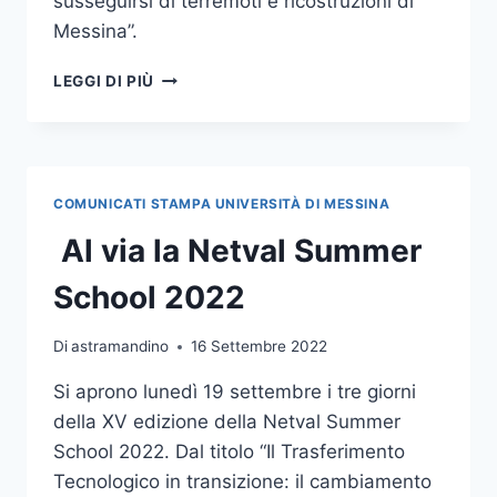
susseguirsi di terremoti e ricostruzioni di
Messina”.
PORTE
LEGGI DI PIÙ
APERTE
AL
CERISI,
INAUGURAZIONE
MOSTRA:
COMUNICATI STAMPA UNIVERSITÀ DI MESSINA
“UN
AFFACCIO
Al via la Netval Summer
SUL
SUSSEGUIRSI
School 2022
DI
TERREMOTI
Di
astramandino
16 Settembre 2022
E
RICOSTRUZIONI
Si aprono lunedì 19 settembre i tre giorni
DI
della XV edizione della Netval Summer
MESSINA”
School 2022. Dal titolo “Il Trasferimento
Tecnologico in transizione: il cambiamento