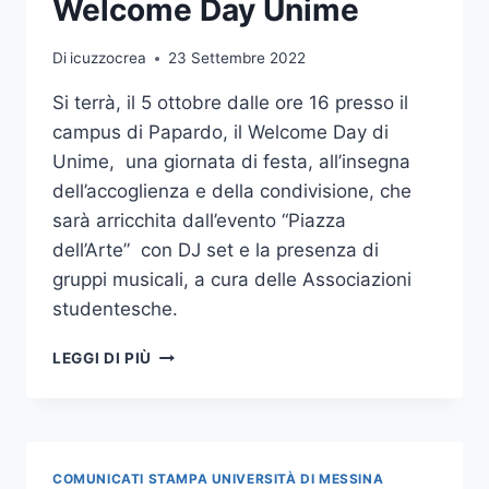
Welcome Day Unime
NUTRIZIONE
PEDIATRICA
Di
icuzzocrea
23 Settembre 2022
Si terrà, il 5 ottobre dalle ore 16 presso il
campus di Papardo, il Welcome Day di
Unime, una giornata di festa, all’insegna
dell’accoglienza e della condivisione, che
sarà arricchita dall’evento “Piazza
dell’Arte” con DJ set e la presenza di
gruppi musicali, a cura delle Associazioni
studentesche.
MERCOLEDÌ
LEGGI DI PIÙ
5
OTTOBRE
AL
CAMPUS
PAPARDO
COMUNICATI STAMPA UNIVERSITÀ DI MESSINA