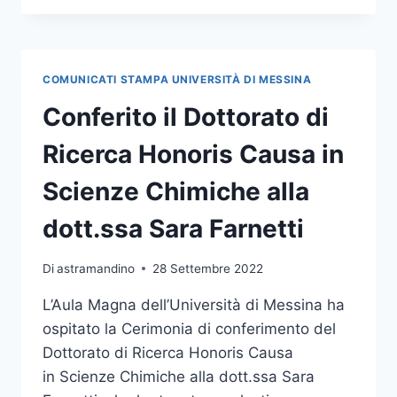
NETVAL
SUMMER
SCHOOL, CONFERENZA
ANNUALE
COMUNICATI STAMPA UNIVERSITÀ DI MESSINA
SUL
TRASFERIMENTO
Conferito il Dottorato di
TECNOLOGICO
Ricerca Honoris Causa in
Scienze Chimiche alla
dott.ssa Sara Farnetti
Di
astramandino
28 Settembre 2022
L’Aula Magna dell’Università di Messina ha
ospitato la Cerimonia di conferimento del
Dottorato di Ricerca Honoris Causa
in Scienze Chimiche alla dott.ssa Sara