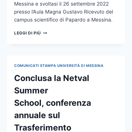
Messina e svoltasi il 26 settembre 2022
presso l’Aula Magna Gustavo Ricevuto del
campus scientifico di Papardo a Messina.
CONCLUSA
LEGGI DI PIÙ
LA
I
EDIZIONE
DEL
WORKSHOP
COMUNICATI STAMPA UNIVERSITÀ DI MESSINA
ON ADVANCES
AND
Conclusa la Netval
APPLICATIONS
IN
Summer
GEOFORENSICS
School, conferenza
annuale sul
Trasferimento