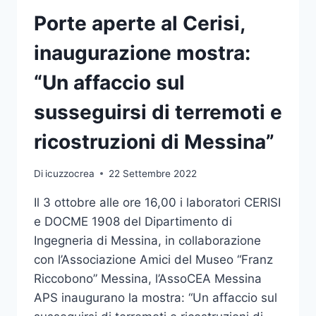
IL
WELCOME
Porte aperte al Cerisi,
DAY
UNIME
inaugurazione mostra:
“Un affaccio sul
susseguirsi di terremoti e
ricostruzioni di Messina”
Di
icuzzocrea
22 Settembre 2022
Il 3 ottobre alle ore 16,00 i laboratori CERISI
e DOCME 1908 del Dipartimento di
Ingegneria di Messina, in collaborazione
con l’Associazione Amici del Museo “Franz
Riccobono” Messina, l’AssoCEA Messina
APS inaugurano la mostra: “Un affaccio sul