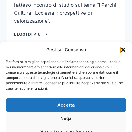
l’atteso incontro di studio sul tema “I Parchi
Culturali Ecclesiali: prospettive di
valorizzazione”.
CONCLUSI
LEGGI DI PIÙ
I
LAVORI
Gestisci Consenso
PER
IL
Navigazione
Per fornire le migliori esperienze, utilizziamo tecnologie come i cookie
Pagina
1
2
CONVEGNO
per memorizzare e/o accedere alle informazioni del dispositivo. Il
SUI
consenso a queste tecnologie ci permetterà di elaborare dati come il
pagina
successiva
PARCHI
comportamento di navigazione o ID unici su questo sito. Non
CULTURALI
acconsentire o ritirare il consenso può influire negativamente su alcune
ECCLESIALI
caratteristiche e funzioni.
Accetta
Nega
Visualizza le preferenze