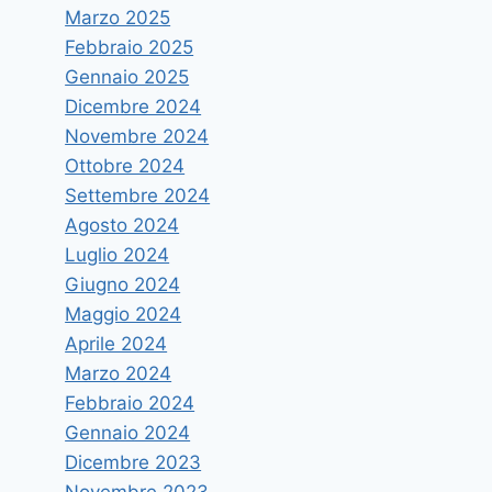
Marzo 2025
Febbraio 2025
Gennaio 2025
Saranno 27 i tirocini retribuiti
Dicembre 2024
alla Regione Siciliana
Novembre 2024
Di
astramandino
15 Marzo 2019
Ottobre 2024
Settembre 2024
Agosto 2024
Luglio 2024
Giugno 2024
Maggio 2024
Aprile 2024
Marzo 2024
Febbraio 2024
Gennaio 2024
Dicembre 2023
Novembre 2023