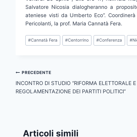
Salvatore Nicosia dialogheranno a proposito
ateniese visti da Umberto Eco”. Coordinerà 
Pericolanti, la prof. Maria Cannatà Fera.
Tag
#
Cannatà Fera
#
Centorrino
#
Conferenza
#
Ni
articolo:
Navigazione
PRECEDENTE
INCONTRO DI STUDIO “RIFORMA ELETTORALE E
articoli
REGOLAMENTAZIONE DEI PARTITI POLITICI”
Articoli simili