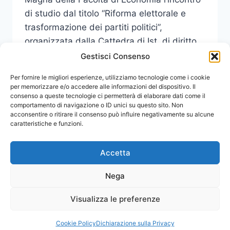
di studio dal titolo “Riforma elettorale e
trasformazione dei partiti politici”,
organizzata dalla Cattedra di Ist. di diritto
pubblico.
Gestisci Consenso
INCONTRO
Per fornire le migliori esperienze, utilizziamo tecnologie come i cookie
LEGGI DI PIÙ
DI
per memorizzare e/o accedere alle informazioni del dispositivo. Il
consenso a queste tecnologie ci permetterà di elaborare dati come il
STUDIO
comportamento di navigazione o ID unici su questo sito. Non
“RIFORMA
acconsentire o ritirare il consenso può influire negativamente su alcune
ELETTORALE
caratteristiche e funzioni.
E
REGOLAMENTAZIONE
DEI
Accetta
PARTITI
POLITICI”
Nega
Visualizza le preferenze
© 2026 Comunicati Stampa | Powered by
CIAM
Cookie Policy
Dichiarazione sulla Privacy