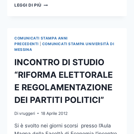
INCONTRO
LEGGI DI PIÙ
DI
STUDIO
“IL
RUOLO
DEL
COMUNICATI STAMPA ANNI
PRESIDENTE
PRECEDENTI
|
COMUNICATI STAMPA UNIVERSITÀ DI
DELLA
MESSINA
REPUBBLICA
INCONTRO DI STUDIO
TRA
COSTITUZIONE
“RIFORMA ELETTORALE
SCRITTA
E
E REGOLAMENTAZIONE
COSTITUZIONE
VIVENTE”
DEI PARTITI POLITICI”
Di
vruggeri
18 Aprile 2012
Si è svolto nei giorni scorsi presso l’Aula
Magna della Facoltà di Economia l’incontro