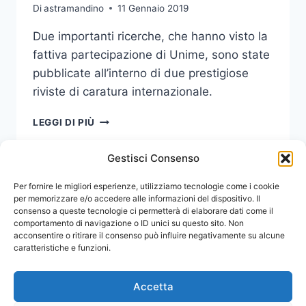
Di
astramandino
11 Gennaio 2019
Due importanti ricerche, che hanno visto la
fattiva partecipazione di Unime, sono state
pubblicate all’interno di due prestigiose
riviste di caratura internazionale.
DUE
LEGGI DI PIÙ
RICERCHE
UNIME
Gestisci Consenso
PUBBLICATE
SU
Navigazione
Per fornire le migliori esperienze, utilizziamo tecnologie come i cookie
Pagina
1
2
PRESTIGIOSE
per memorizzare e/o accedere alle informazioni del dispositivo. Il
RIVISTE
consenso a queste tecnologie ci permetterà di elaborare dati come il
pagina
successiva
INTERNAZIONALI
comportamento di navigazione o ID unici su questo sito. Non
acconsentire o ritirare il consenso può influire negativamente su alcune
caratteristiche e funzioni.
Accetta