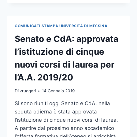
DEI
PERICOLANTI,
IL
CONVEGNO
COMUNICATI STAMPA UNIVERSITÀ DI MESSINA
SULLA
PROTEZIONE
Senato e CdA: approvata
DEI
DATI
l’istituzione di cinque
PERSONALI
nuovi corsi di laurea per
l’A.A. 2019/20
Di
vruggeri
14 Gennaio 2019
Si sono riuniti oggi Senato e CdA, nella
seduta odierna è stata approvata
l’istituzione di cinque nuovi corsi di laurea.
A partire dal prossimo anno accademico
l’offerta formativa dell’Ateneo si arricchirà,