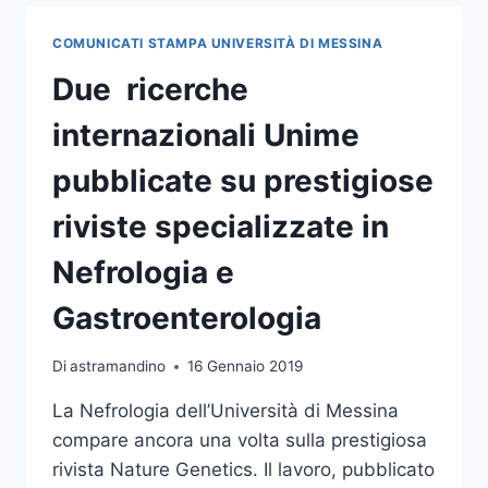
LINE
IL
COMUNICATI STAMPA UNIVERSITÀ DI MESSINA
CATALOGO
DELL’OFFERTA
Due ricerche
PROGETTI
UNIME
internazionali Unime
pubblicate su prestigiose
riviste specializzate in
Nefrologia e
Gastroenterologia
Di
astramandino
16 Gennaio 2019
La Nefrologia dell’Università di Messina
compare ancora una volta sulla prestigiosa
rivista Nature Genetics. Il lavoro, pubblicato