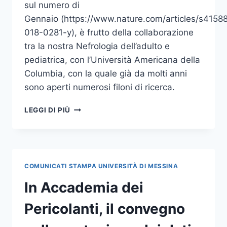
sul numero di
Gennaio (https://www.nature.com/articles/s4158
018-0281-y), è frutto della collaborazione
tra la nostra Nefrologia dell’adulto e
pediatrica, con l’Università Americana della
Columbia, con la quale già da molti anni
sono aperti numerosi filoni di ricerca.
DUE
LEGGI DI PIÙ
RICERCHE
INTERNAZIONALI
UNIME
PUBBLICATE
SU
COMUNICATI STAMPA UNIVERSITÀ DI MESSINA
PRESTIGIOSE
RIVISTE
In Accademia dei
SPECIALIZZATE
IN
Pericolanti, il convegno
NEFROLOGIA
E