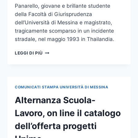
Panarello, giovane e brillante studente
della Facoltà di Giurisprudenza
dell’Università di Messina e magistrato,
tragicamente scomparso in un incidente
stradale, nel maggio 1993 in Thailandia.
BORSE
LEGGI DI PIÙ
DI
STUDIO
“ALESSANDRO
PANARELLO”
PER
COMUNICATI STAMPA UNIVERSITÀ DI MESSINA
LAUREATI
IN
Alternanza Scuola-
GIURISPRUDENZA
Lavoro, on line il catalogo
dell’offerta progetti