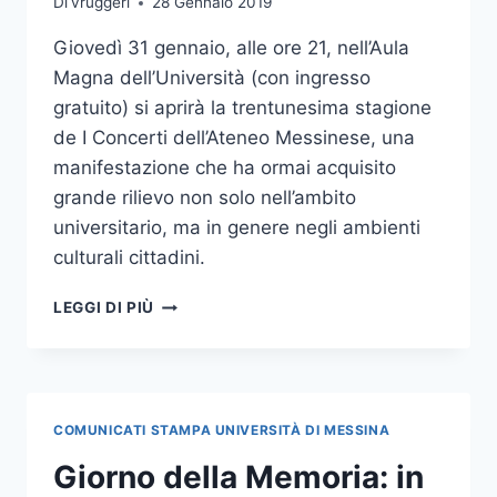
Di
vruggeri
28 Gennaio 2019
Giovedì 31 gennaio, alle ore 21, nell’Aula
Magna dell’Università (con ingresso
gratuito) si aprirà la trentunesima stagione
de I Concerti dell’Ateneo Messinese, una
manifestazione che ha ormai acquisito
grande rilievo non solo nell’ambito
universitario, ma in genere negli ambienti
culturali cittadini.
DA
LEGGI DI PIÙ
GIOVEDÌ
31
GENNAIO
RITORNANO
I
COMUNICATI STAMPA UNIVERSITÀ DI MESSINA
CONCERTI
DELL’ATENEO
Giorno della Memoria: in
MESSINESE