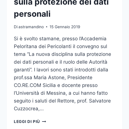
sulla protezione dei dati
GASTROENTEROLOGIA
personali
Di
astramandino
15 Gennaio 2019
Si è svolto stamane, presso l’Accademia
Peloritana dei Pericolanti il convegno sul
tema “La nuova disciplina sulla protezione
dei dati personali e il ruolo delle Autorità
garanti”. I lavori sono stati introdotti dalla
prof.ssa Maria Astone, Presidente
CO.RE.COM Sicilia e docente presso
l’Università di Messina, a cui hanno fatto
seguito i saluti del Rettore, prof. Salvatore
Cuzzocrea,…
IN
LEGGI DI PIÙ
ACCADEMIA