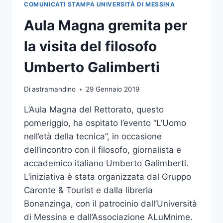
COMUNICATI STAMPA UNIVERSITÀ DI MESSINA
DA
FONTI
Aula Magna gremita per
RINNOVABILI DI
ASSEGNISTA
la visita del filosofo
UNIME
PUBBLICATO
Umberto Galimberti
SU
NATURE
Di
astramandino
29 Gennaio 2019
CHEMISTRY
L’Aula Magna del Rettorato, questo
pomeriggio, ha ospitato l’evento “L’Uomo
nell’età della tecnica”, in occasione
dell’incontro con il filosofo, giornalista e
accademico italiano Umberto Galimberti.
L’iniziativa è stata organizzata dal Gruppo
Caronte & Tourist e dalla libreria
Bonanzinga, con il patrocinio dall’Università
di Messina e dall’Associazione ALuMnime.