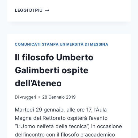
AULA
LEGGI DI PIÙ
MAGNA
GREMITA
PER
LA
VISITA
COMUNICATI STAMPA UNIVERSITÀ DI MESSINA
DEL
FILOSOFO
Il filosofo Umberto
UMBERTO
GALIMBERTI
Galimberti ospite
dell’Ateneo
Di
vruggeri
28 Gennaio 2019
Martedì 29 gennaio, alle ore 17, l’Aula
Magna del Rettorato ospiterà l’evento
“L’Uomo nell’età della tecnica”, in occasione
dell’incontro con il filosofo e accademico