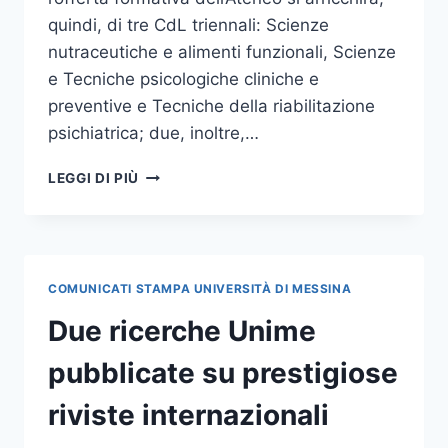
quindi, di tre CdL triennali: Scienze
nutraceutiche e alimenti funzionali, Scienze
e Tecniche psicologiche cliniche e
preventive e Tecniche della riabilitazione
psichiatrica; due, inoltre,…
SENATO
LEGGI DI PIÙ
E
CDA:
APPROVATA
L’ISTITUZIONE
DI
COMUNICATI STAMPA UNIVERSITÀ DI MESSINA
CINQUE
NUOVI
Due ricerche Unime
CORSI
DI
pubblicate su prestigiose
LAUREA
PER
riviste internazionali
L’A.A.
2019/20