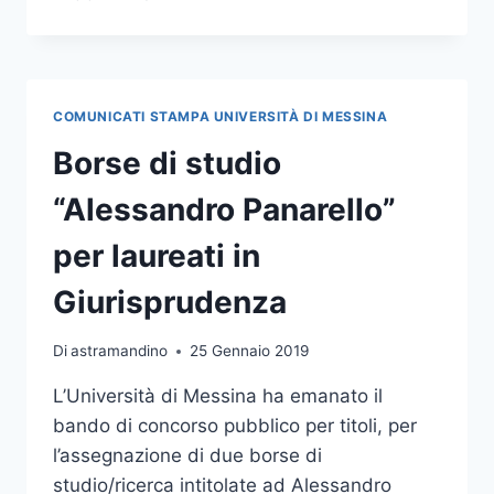
DELLA
MEMORIA:
IN
AULA
MAGNA
COMUNICATI STAMPA UNIVERSITÀ DI MESSINA
LA
TESTIMONIANZA
Borse di studio
DI
UN
“Alessandro Panarello”
SOMMERGIBILISTA
MESSINESE
per laureati in
Giurisprudenza
Di
astramandino
25 Gennaio 2019
L’Università di Messina ha emanato il
bando di concorso pubblico per titoli, per
l’assegnazione di due borse di
studio/ricerca intitolate ad Alessandro