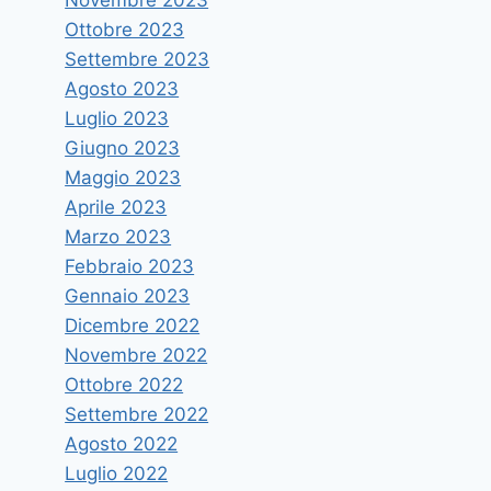
Ottobre 2023
Settembre 2023
Agosto 2023
Luglio 2023
Giugno 2023
Maggio 2023
Aprile 2023
Marzo 2023
Febbraio 2023
Gennaio 2023
ACCORDO UNIVERSITA’ E
Dicembre 2022
UFFICIO SPECIALE SPORTELLO
Novembre 2022
Ottobre 2022
UNICO AERCA PER INTERVENTI
Settembre 2022
SU AREE ESPOSTE AD
Agosto 2022
INQUINAMENTO E RISCHIO
Luglio 2022
SALUTE