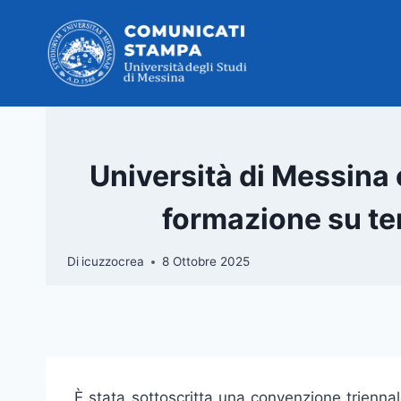
Salta
al
contenuto
Università di Messina 
formazione su te
Di
icuzzocrea
8 Ottobre 2025
È stata sottoscritta una convenzione triennal