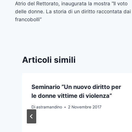
Atrio del Rettorato, inaugurata la mostra “Il voto
articoli
delle donne. La storia di un diritto raccontata dai
francobolli”
Articoli simili
Seminario “Un nuovo diritto per
le donne vittime di violenza”
Di
astramandino
2 Novembre 2017