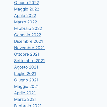
Giugno 2022
Di
vruggeri
8 Maggio 2012
Maggio 2022
Aprile 2022
Marzo 2022
Febbraio 2022
Gennaio 2022
Dicembre 2021
Novembre 2021
Ottobre 2021
Settembre 2021
Agosto 2021
Luglio 2021
Giugno 2021
Maggio 2021
Aprile 2021
Marzo 2021
Febbraio 2021