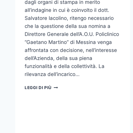
dagli organi di stampa in merito
I
all’indagine in cui è coinvolto il dott.
GRANDI
Salvatore Iacolino, ritengo necessario
ATENEI
che la questione della sua nomina a
Direttore Generale dell’A.O.U. Policlinico
“Gaetano Martino” di Messina venga
affrontata con decisione, nell’interesse
dell’Azienda, della sua piena
funzionalità e della collettività. La
rilevanza dell’incarico…
NOTA
LEGGI DI PIÙ
DELLA
RETTRICE