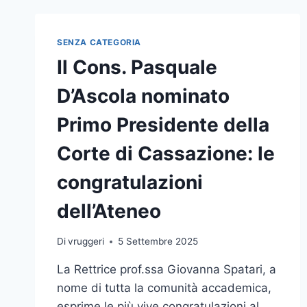
SOSPENSIONE
ATTIVITÀ
DIDATTICA
SENZA CATEGORIA
ED
Il Cons. Pasquale
EVENTO
“WINTER
D’Ascola nominato
OPEN
DAY”.
Primo Presidente della
CONFERMATA
L’INAUGURAZIONE
Corte di Cassazione: le
DELLA
EX
congratulazioni
SEDE
DELLA
dell’Ateneo
BANCA
D’ITALIA
Di
vruggeri
5 Settembre 2025
La Rettrice prof.ssa Giovanna Spatari, a
nome di tutta la comunità accademica,
esprime le più vive congratulazioni al