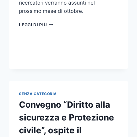
ricercatori verranno assunti nel
prossimo mese di ottobre.
LA
LEGGI DI PIÙ
RETTRICE
ACCOGLIE
IN
AULA
MAGNA
PER
LA
STIPULA
DEL
CONTRATTO
SENZA CATEGORIA
35
RICERCATORI
Convegno “Diritto alla
NEOASSUNTI
sicurezza e Protezione
civile”, ospite il