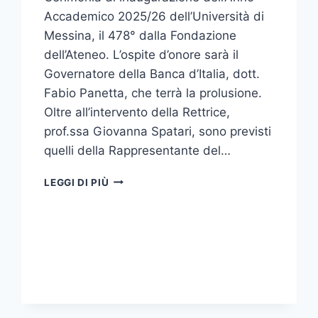
Accademico 2025/26 dell’Università di
Messina, il 478° dalla Fondazione
dell’Ateneo. L’ospite d’onore sarà il
Governatore della Banca d’Italia, dott.
Fabio Panetta, che terrà la prolusione.
Oltre all’intervento della Rettrice,
prof.ssa Giovanna Spatari, sono previsti
quelli della Rappresentante del…
IL
LEGGI DI PIÙ
GOVERNATORE
DELLA
BANCA
D’ITALIA
OSPITE
DELLA
CERIMONIA
DI
INAUGURAZIONE