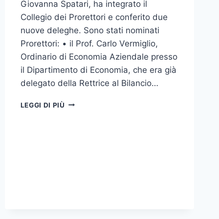
Giovanna Spatari, ha integrato il
Collegio dei Prorettori e conferito due
nuove deleghe. Sono stati nominati
Prorettori: •⁠ ⁠il Prof. Carlo Vermiglio,
Ordinario di Economia Aziendale presso
il Dipartimento di Economia, che era già
delegato della Rettrice al Bilancio…
LA
LEGGI DI PIÙ
RETTRICE
INTEGRA
IL
COLLEGIO
DEI
PRORETTORI
E
CONFERISCE
DUE
NUOVE
DELEGHE