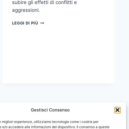
subire gli effetti di conflitti e
aggressioni.
NOTA
LEGGI DI PIÙ
DEL
SENATO
ACCADEMICO
SULLA
CRISI
UMANITARIA
A
GAZA
Gestisci Consenso
le migliori esperienze, utilizziamo tecnologie come i cookie per
e/o accedere alle informazioni del dispositivo. Il consenso a queste