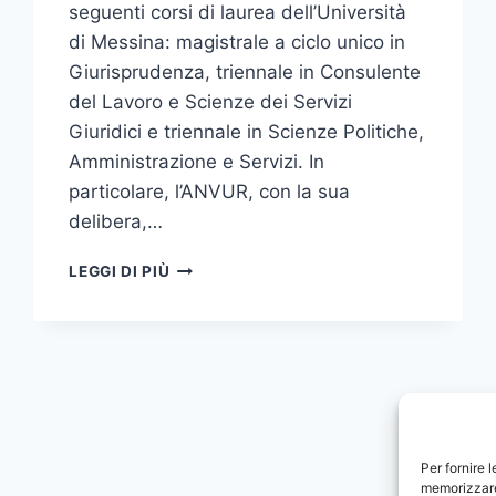
seguenti corsi di laurea dell’Università
di Messina: magistrale a ciclo unico in
Giurisprudenza, triennale in Consulente
del Lavoro e Scienze dei Servizi
Giuridici e triennale in Scienze Politiche,
Amministrazione e Servizi. In
particolare, l’ANVUR, con la sua
delibera,…
A
LEGGI DI PIÙ
SIRACUSA
LA
NUOVA
SEDE
DISTACCATA
PER
I
CORSI
Per fornire 
DI
memorizzare 