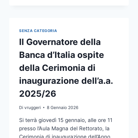
ALLA
SICUREZZA
E
PROTEZIONE
CIVILE”,
SENZA CATEGORIA
OSPITE
Il Governatore della
IL
MINISTRO
Banca d’Italia ospite
MUSUMECI
della Cerimonia di
inaugurazione dell’a.a.
2025/26
Di
vruggeri
8 Gennaio 2026
Si terrà giovedì 15 gennaio, alle ore 11
presso l’Aula Magna del Rettorato, la
Cerimonia di inaugurazione dell’Anno