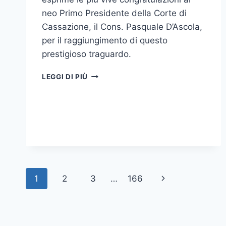
neo Primo Presidente della Corte di
Cassazione, il Cons. Pasquale D’Ascola,
per il raggiungimento di questo
prestigioso traguardo.
IL
LEGGI DI PIÙ
CONS.
PASQUALE
D’ASCOLA
NOMINATO
PRIMO
PRESIDENTE
DELLA
CORTE
DI
Navigazione
Pagina
1
2
3
…
166
CASSAZIONE:
LE
pagina
successiva
CONGRATULAZIONI
DELL’ATENEO