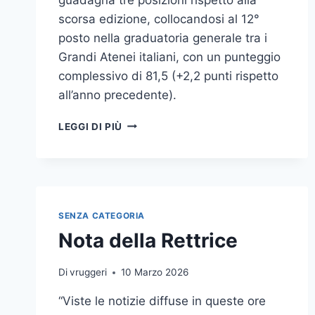
scorsa edizione, collocandosi al 12°
posto nella graduatoria generale tra i
Grandi Atenei italiani, con un punteggio
complessivo di 81,5 (+2,2 punti rispetto
all’anno precedente).
CLASSIFICA
LEGGI DI PIÙ
CENSIS:
UNIME
GUADAGNA
3
POSIZIONI,
COMUNICAZIONE
SENZA CATEGORIA
E
Nota della Rettrice
SERVIZI
DIGITALI
AL
Di
vruggeri
10 Marzo 2026
1°
“Viste le notizie diffuse in queste ore
POSTO
TRA