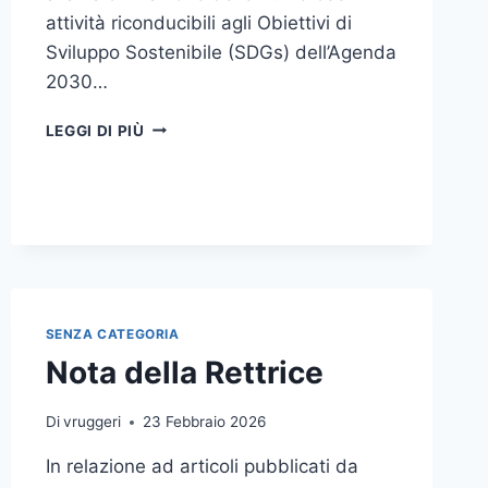
attività riconducibili agli Obiettivi di
Sviluppo Sostenibile (SDGs) dell’Agenda
2030…
OTTIMO
LEGGI DI PIÙ
BILANCIO
PER
L’VIII
EDIZIONE
DI
UNIME
SUSTAINIBILITY
DAY
SENZA CATEGORIA
Nota della Rettrice
Di
vruggeri
23 Febbraio 2026
In relazione ad articoli pubblicati da