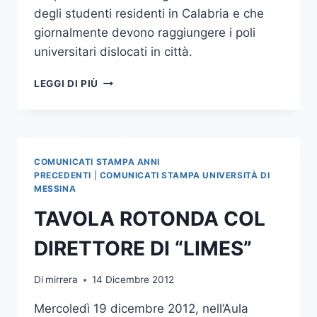
degli studenti residenti in Calabria e che
giornalmente devono raggiungere i poli
universitari dislocati in città.
TARIFFE
LEGGI DI PIÙ
AGEVOLATE
PER
GLI
STUDENTI
PENDOLARI
COMUNICATI STAMPA ANNI
DELL’ATENEO
PRECEDENTI
|
COMUNICATI STAMPA UNIVERSITÀ DI
PELORITANO,FIRMATA
MESSINA
LA
TAVOLA ROTONDA COL
CONVENZIONE
CON
DIRETTORE DI “LIMES”
LA
METROMARE
Di
mirrera
14 Dicembre 2012
Mercoledì 19 dicembre 2012, nell’Aula