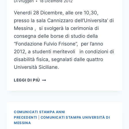
Di
vruggeri
18 Dicembre 2012
Venerdi 28 Dicembre, alle ore 10,30,
presso la sala Cannizzaro dell’Universita’ di
Messina , si svolgerà la cerimonia di
consegna delle borse di studio della
“Fondazione Fulvio Frisone”, per l’anno
2012, a studenti meritevoli in condizioni di
disabilità fisica, segnalati dalle quattro
Università Siciliane.
CERIMONIA
LEGGI DI PIÙ
DI
CONSEGNA
BORSE
DI
STUDIO
COMUNICATI STAMPA ANNI
“FONDAZIONE
PRECEDENTI
|
COMUNICATI STAMPA UNIVERSITÀ DI
FULVIO
MESSINA
FRISONE”