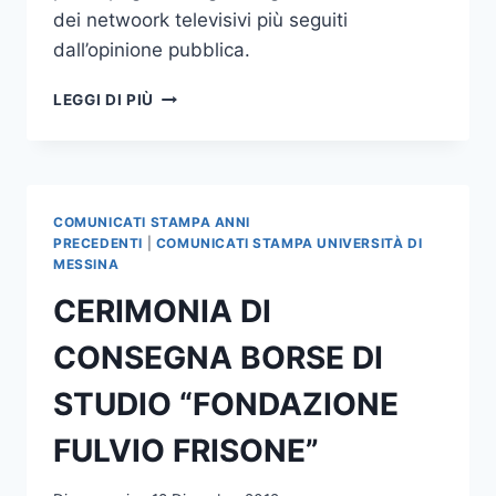
dei netwoork televisivi più seguiti
dall’opinione pubblica.
LUCIO
LEGGI DI PIÙ
CARACCIOLO
DIRETTORE
DI
LIMES:”
PIU’
COMUNICATI STAMPA ANNI
EUROPA
PRECEDENTI
|
COMUNICATI STAMPA UNIVERSITÀ DI
PER
MESSINA
SUPERARE
CERIMONIA DI
LA
CRISI
CONSEGNA BORSE DI
”
STUDIO “FONDAZIONE
FULVIO FRISONE”