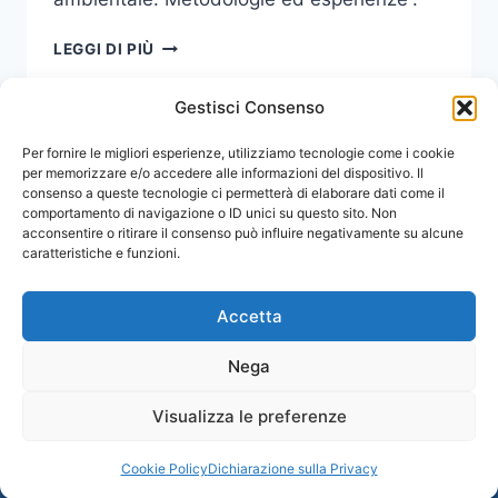
CONVEGNO
LEGGI DI PIÙ
“PERCORSI
DI
Gestisci Consenso
SOSTENIBILITA’
AMBIENTALE”
Navigazione
Per fornire le migliori esperienze, utilizziamo tecnologie come i cookie
Pagina
1
2
3
…
26
METODOLOGIE
per memorizzare e/o accedere alle informazioni del dispositivo. Il
ED
consenso a queste tecnologie ci permetterà di elaborare dati come il
pagina
successiva
ESPERIENZE
comportamento di navigazione o ID unici su questo sito. Non
acconsentire o ritirare il consenso può influire negativamente su alcune
caratteristiche e funzioni.
Accetta
Nega
Visualizza le preferenze
© 2026 Comunicati Stampa | Powered by
CIAM
Cookie Policy
Dichiarazione sulla Privacy