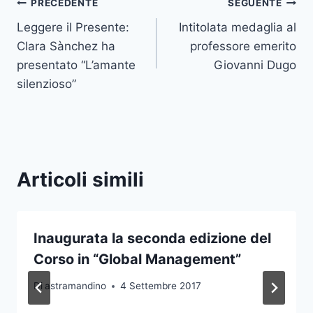
Navigazione
PRECEDENTE
SEGUENTE
Leggere il Presente:
Intitolata medaglia al
articoli
Clara Sànchez ha
professore emerito
presentato “L’amante
Giovanni Dugo
silenzioso”
Articoli simili
Inaugurata la seconda edizione del
Corso in “Global Management”
Di
astramandino
4 Settembre 2017