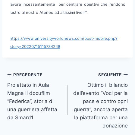
lavora incessantemente per centrare obiettivi che rendono
lustro al nostro Ateneo ad altissimi livelli”.
https://www.universityworldnews.com/post-mobile.php?
story=20220715115734248
Navigazione
PRECEDENTE
SEGUENTE
Proiettato in Aula
Ottimo il bilancio
articoli
Magna il docufilm
dell’evento “Voci per la
“Federica”, storia di
pace e contro ogni
una guerriera affetta
guerra”, ancora aperta
da Smard1
la piattaforma per una
donazione