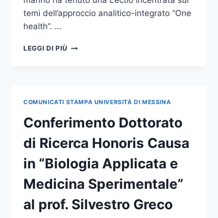
marino ha tenuto una Lectio incentrata sui
temi dell’approccio analitico-integrato “One
health”. …
CONFERITO
LEGGI DI PIÙ
IL
DOTTORATO
DI
RICERCA
HONORIS
COMUNICATI STAMPA UNIVERSITÀ DI MESSINA
CAUSA
IN
Conferimento Dottorato
“BIOLOGIA
APPLICATA
di Ricerca Honoris Causa
E
MEDICINA
in “Biologia Applicata e
SPERIMENTALE”
AL
Medicina Sperimentale”
PROF.
SILVESTRO
al prof. Silvestro Greco
GRECO