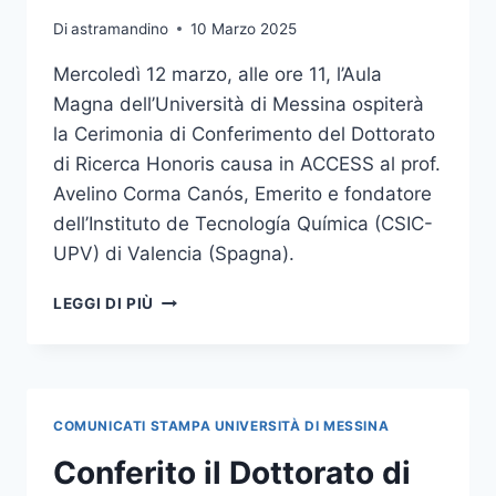
Di
astramandino
10 Marzo 2025
Mercoledì 12 marzo, alle ore 11, l’Aula
Magna dell’Università di Messina ospiterà
la Cerimonia di Conferimento del Dottorato
di Ricerca Honoris causa in ACCESS al prof.
Avelino Corma Canós, Emerito e fondatore
dell’Instituto de Tecnología Química (CSIC-
UPV) di Valencia (Spagna).
CONFERIMENTO
LEGGI DI PIÙ
DOTTORATO
DI
RICERCA
HONORIS
CAUSA
COMUNICATI STAMPA UNIVERSITÀ DI MESSINA
IN
ACCESS
Conferito il Dottorato di
AL