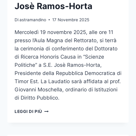
DI
Josè Ramos-Horta
TIMOR
EST
Di
astramandino
17 Novembre 2025
JOSÈ
RAMOS-
Mercoledì 19 novembre 2025, alle ore 11
HORTA
presso l’Aula Magna del Rettorato, si terrà
la cerimonia di conferimento del Dottorato
di Ricerca Honoris Causa in “Scienze
Politiche” a S.E. Josè Ramos-Horta,
Presidente della Repubblica Democratica di
Timor Est. La Laudatio sarà affidata al prof.
Giovanni Moschella, ordinario di Istituzioni
di Diritto Pubblico.
CONFERIMENTO
LEGGI DI PIÙ
DEL
DOTTORATO
DI
RICERCA