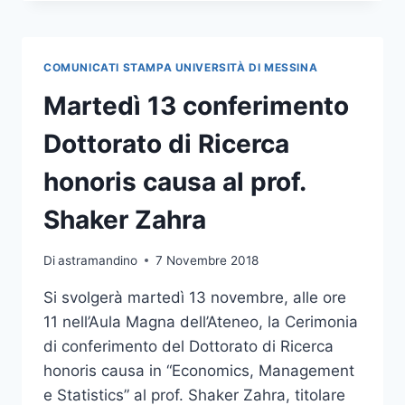
ANTONINO
GERMANÒ
PROFESSORE
E
COMUNICATI STAMPA UNIVERSITÀ DI MESSINA
DOTTORE
HONORIS
Martedì 13 conferimento
CAUSA
ALL’UNIVERSITÀ
Dottorato di Ricerca
DI
PECS
honoris causa al prof.
Shaker Zahra
Di
astramandino
7 Novembre 2018
Si svolgerà martedì 13 novembre, alle ore
11 nell’Aula Magna dell’Ateneo, la Cerimonia
di conferimento del Dottorato di Ricerca
honoris causa in “Economics, Management
e Statistics” al prof. Shaker Zahra, titolare