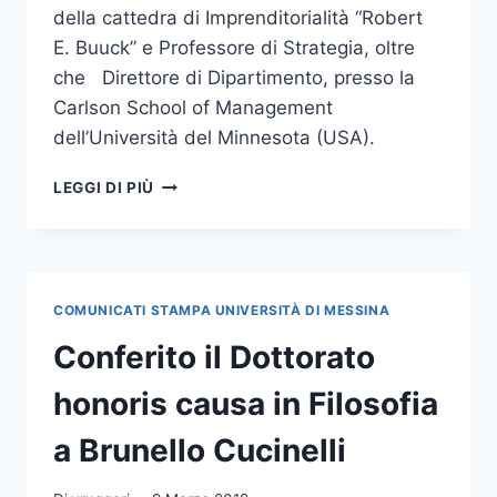
della cattedra di Imprenditorialità “Robert
E. Buuck” e Professore di Strategia, oltre
che Direttore di Dipartimento, presso la
Carlson School of Management
dell’Università del Minnesota (USA).
MARTEDÌ
LEGGI DI PIÙ
13
CONFERIMENTO
DOTTORATO
DI
RICERCA
COMUNICATI STAMPA UNIVERSITÀ DI MESSINA
HONORIS
CAUSA
Conferito il Dottorato
AL
PROF.
honoris causa in Filosofia
SHAKER
ZAHRA
a Brunello Cucinelli