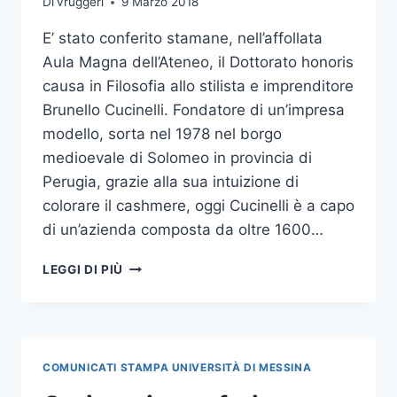
Di
vruggeri
9 Marzo 2018
E’ stato conferito stamane, nell’affollata
Aula Magna dell’Ateneo, il Dottorato honoris
causa in Filosofia allo stilista e imprenditore
Brunello Cucinelli. Fondatore di un’impresa
modello, sorta nel 1978 nel borgo
medioevale di Solomeo in provincia di
Perugia, grazie alla sua intuizione di
colorare il cashmere, oggi Cucinelli è a capo
di un’azienda composta da oltre 1600…
CONFERITO
LEGGI DI PIÙ
IL
DOTTORATO
HONORIS
CAUSA
IN
COMUNICATI STAMPA UNIVERSITÀ DI MESSINA
FILOSOFIA
A