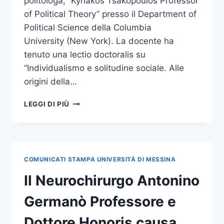
politologa, “Kyriakos Tsakopoulos Professor
of Political Theory” presso il Department of
Political Science della Columbia
University (New York). La docente ha
tenuto una lectio doctoralis su
“Individualismo e solitudine sociale. Alle
origini della…
CONFERITO
LEGGI DI PIÙ
IL
DOTTORATO
DI
RICERCA
HONORIS
COMUNICATI STAMPA UNIVERSITÀ DI MESSINA
CAUSA
IN
Il Neurochirurgo Antonino
SCIENZE
UMANISTICHE
Germanò Professore e
ALLA
PROF.SSA
Dottore Honoris causa