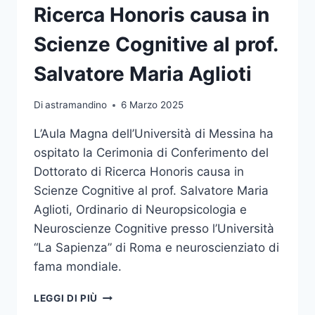
PROF.
Ricerca Honoris causa in
AVELINO
CORMA
Scienze Cognitive al prof.
CANÓS
Salvatore Maria Aglioti
Di
astramandino
6 Marzo 2025
L’Aula Magna dell’Università di Messina ha
ospitato la Cerimonia di Conferimento del
Dottorato di Ricerca Honoris causa in
Scienze Cognitive al prof. Salvatore Maria
Aglioti, Ordinario di Neuropsicologia e
Neuroscienze Cognitive presso l’Università
“La Sapienza” di Roma e neuroscienziato di
fama mondiale.
CONFERITO
LEGGI DI PIÙ
IL