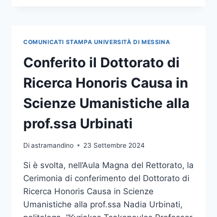
DOTTORATO
DI
RICERCA
HONORIS
COMUNICATI STAMPA UNIVERSITÀ DI MESSINA
CAUSA
IN
Conferito il Dottorato di
SCIENZE
COGNITIVE
Ricerca Honoris Causa in
AL
PROF.
Scienze Umanistiche alla
SALVATORE
MARIA
prof.ssa Urbinati
AGLIOTI
Di
astramandino
23 Settembre 2024
Si è svolta, nell’Aula Magna del Rettorato, la
Cerimonia di conferimento del Dottorato di
Ricerca Honoris Causa in Scienze
Umanistiche alla prof.ssa Nadia Urbinati,