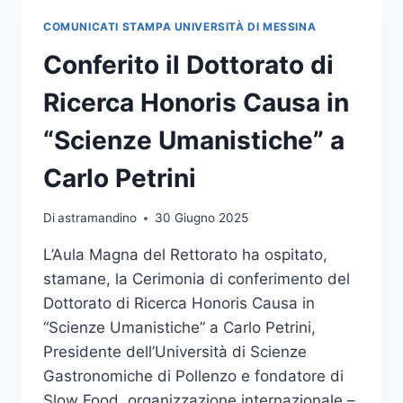
HONORIS
COMUNICATI STAMPA UNIVERSITÀ DI MESSINA
CAUSA
IN
Conferito il Dottorato di
“SCIENZE
POLITICHE”
Ricerca Honoris Causa in
A
S.E.
“Scienze Umanistiche” a
JOSÈ
RAMOS-
Carlo Petrini
HORTA
Di
astramandino
30 Giugno 2025
L’Aula Magna del Rettorato ha ospitato,
stamane, la Cerimonia di conferimento del
Dottorato di Ricerca Honoris Causa in
“Scienze Umanistiche” a Carlo Petrini,
Presidente dell’Università di Scienze
Gastronomiche di Pollenzo e fondatore di
Slow Food, organizzazione internazionale –