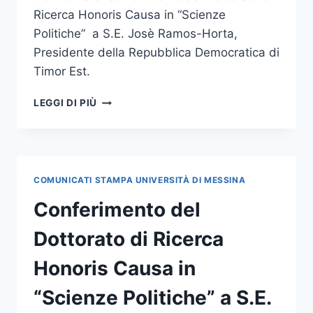
Ricerca Honoris Causa in “Scienze
Politiche” a S.E. Josè Ramos-Horta,
Presidente della Repubblica Democratica di
Timor Est.
CONFERITO
LEGGI DI PIÙ
IL
DOTTORATO
DI
RICERCA
HONORIS
COMUNICATI STAMPA UNIVERSITÀ DI MESSINA
CAUSA
IN
Conferimento del
“SCIENZE
POLITICHE”
Dottorato di Ricerca
AL
PRESIDENTE
Honoris Causa in
DELLA
REPUBBLICA
“Scienze Politiche” a S.E.
DEMOCRATICA