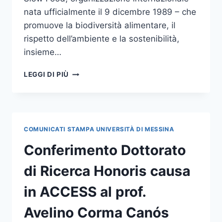
nata ufficialmente il 9 dicembre 1989 – che
promuove la biodiversità alimentare, il
rispetto dell’ambiente e la sostenibilità,
insieme…
CONFERITO
LEGGI DI PIÙ
IL
DOTTORATO
DI
RICERCA HONORIS
CAUSA IN
COMUNICATI STAMPA UNIVERSITÀ DI MESSINA
“SCIENZE
UMANISTICHE”
Conferimento Dottorato
A
CARLO
di Ricerca Honoris causa
PETRINI
in ACCESS al prof.
Avelino Corma Canós