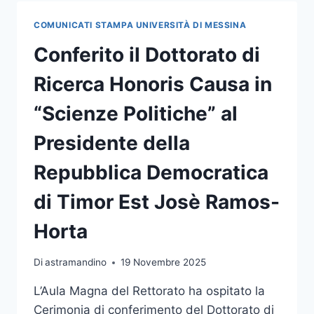
HONORIS
CAUSA
COMUNICATI STAMPA UNIVERSITÀ DI MESSINA
IN
“BIOLOGIA
Conferito il Dottorato di
APPLICATA
E
Ricerca Honoris Causa in
MEDICINA
SPERIMENTALE”
“Scienze Politiche” al
AL
PROF.
Presidente della
SILVESTRO
GRECO
Repubblica Democratica
di Timor Est Josè Ramos-
Horta
Di
astramandino
19 Novembre 2025
L’Aula Magna del Rettorato ha ospitato la
Cerimonia di conferimento del Dottorato di