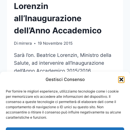
Lorenzin
all’Inaugurazione
dell’Anno Accademico
Di
mirrera
19 Novembre 2015
Sarà l’on. Beatrice Lorenzin, Ministro della
Salute, ad intervenire all’Inaugurazione
dell’Anno Accademico 2015/2016
dell’Università di Messina.
Gestisci Consenso
IL
Per fornire le migliori esperienze, utilizziamo tecnologie come i cookie
LEGGI DI PIÙ
30
per memorizzare e/o accedere alle informazioni del dispositivo. Il
consenso a queste tecnologie ci permetterà di elaborare dati come il
NOVEMBRE
comportamento di navigazione o ID unici su questo sito. Non
IL
acconsentire o ritirare il consenso può influire negativamente su alcune
MINISTRO
caratteristiche e funzioni.
LORENZIN
ALL’INAUGURAZIONE