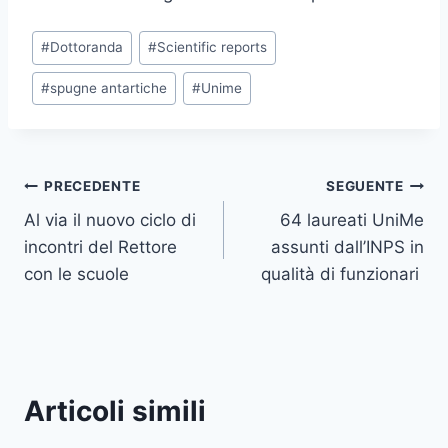
Tag
#
Dottoranda
#
Scientific reports
articolo:
#
spugne antartiche
#
Unime
Navigazione
PRECEDENTE
SEGUENTE
Al via il nuovo ciclo di
64 laureati UniMe
articoli
incontri del Rettore
assunti dall’INPS in
con le scuole
qualità di funzionari
Articoli simili