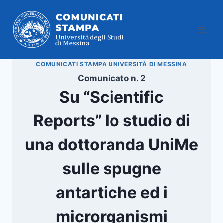
Salta
al
contenuto
COMUNICATI STAMPA UNIVERSITÀ DI MESSINA
Comunicato n. 2
Su “Scientific
Reports” lo studio di
una dottoranda UniMe
sulle spugne
antartiche ed i
microrganismi