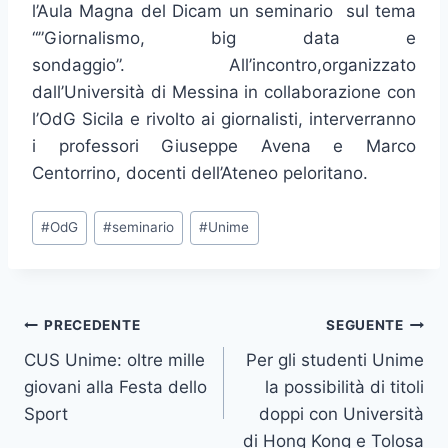
l’Aula Magna del Dicam un seminario sul tema
“”Giornalismo, big data e
sondaggio”. All’incontro,organizzato
dall’Università di Messina in collaborazione con
l’OdG Sicila e rivolto ai giornalisti, interverranno
i professori Giuseppe Avena e Marco
Centorrino, docenti dell’Ateneo peloritano.
Tag
#
OdG
#
seminario
#
Unime
articolo:
Navigazione
PRECEDENTE
SEGUENTE
CUS Unime: oltre mille
Per gli studenti Unime
articoli
giovani alla Festa dello
la possibilità di titoli
Sport
doppi con Università
di Hong Kong e Tolosa