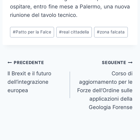
ospitare, entro fine mese a Palermo, una nuova
riunione del tavolo tecnico.
Tag
#
Patto per la Falce
#
real cittadella
#
zona falcata
articolo:
Navigazione
PRECEDENTE
SEGUENTE
Il Brexit e il futuro
Corso di
articoli
dell’integrazione
aggiornamento per le
europea
Forze dell’Ordine sulle
applicazioni della
Geologia Forense