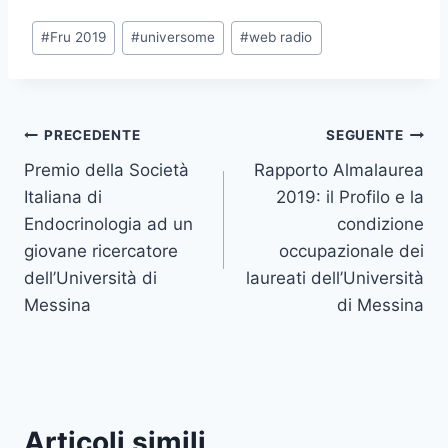
Tag
#
Fru 2019
#
universome
#
web radio
articolo:
Navigazione
PRECEDENTE
SEGUENTE
Premio della Società
Rapporto Almalaurea
articoli
Italiana di
2019: il Profilo e la
Endocrinologia ad un
condizione
giovane ricercatore
occupazionale dei
dell’Università di
laureati dell’Università
Messina
di Messina
Articoli simili