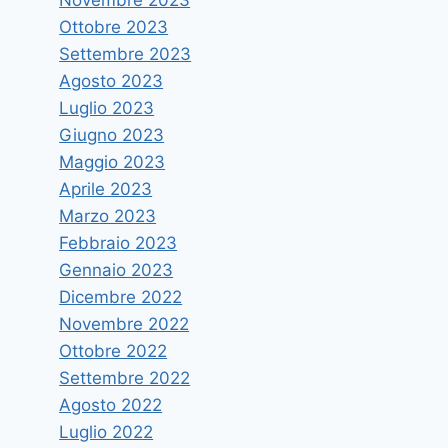
Ottobre 2023
ECOMED – Green Expo del
Settembre 2023
Mediterraneo, ampio dibattito
Agosto 2023
durante i convegni organizzati
Luglio 2023
Giugno 2023
nell’ambito delle attività di
Maggio 2023
UniMe Sostenibile
Aprile 2023
Di
astramandino
18 Aprile 2025
Marzo 2023
Febbraio 2023
Gennaio 2023
Dicembre 2022
Novembre 2022
Ottobre 2022
Settembre 2022
Agosto 2022
Luglio 2022