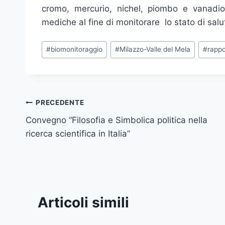
cromo, mercurio, nichel, piombo e vanadio)
mediche al fine di monitorare lo stato di salu
Tag
#
biomonitoraggio
#
Milazzo-Valle del Mela
#
rappo
articolo:
Navigazione
PRECEDENTE
Convegno “Filosofia e Simbolica politica nella
articoli
ricerca scientifica in Italia”
Articoli simili