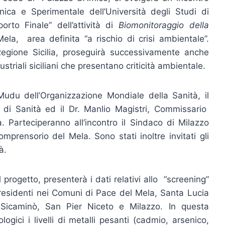
ica e Sperimentale dell’Università degli Studi di
rto Finale” dell’attività di
Biomonitoraggio della
la, area definita “a rischio di crisi ambientale”.
Regione Sicilia, proseguirà successivamente anche
striali siciliani che presentano criticità ambientale.
o Mudu dell’Organizzazione Mondiale della Sanità, il
re di Sanità ed il Dr. Manlio Magistri, Commissario
a. Parteciperanno all’incontro il Sindaco di Milazzo
omprensorio del Mela. Sono stati inoltre invitati gli
à.
 progetto, presenterà i dati relativi allo “screening”
à residenti nei Comuni di Pace del Mela, Santa Lucia
 Sicaminò, San Pier Niceto e Milazzo. In questa
logici i livelli di metalli pesanti (cadmio, arsenico,