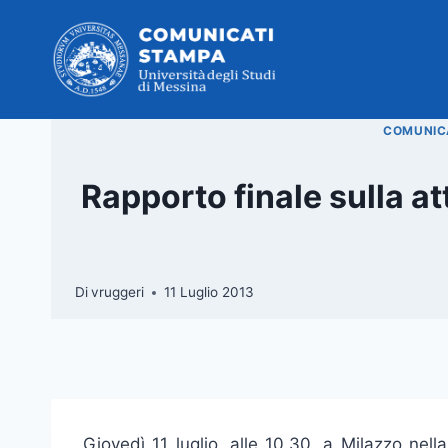
Salta
al
contenuto
COMUNICA
Rapporto finale sulla a
Di
vruggeri
11 Luglio 2013
Giovedì 11 luglio, alle 10.30, a Milazzo nel