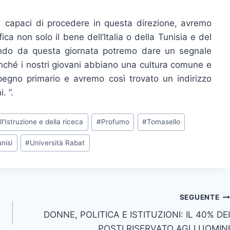
capaci di procedere in questa direzione, avremo
ica non solo il bene dell’Italia o della Tunisia e del
do da questa giornata potremo dare un segnale
finché i nostri giovani abbiano una cultura comune e
pegno primario e avremo così trovato un indirizzo
. ”.
ll'Istruzione e della riceca
#
Profumo
#
Tomasello
unisi
#
Università Rabat
SEGUENTE
DONNE, POLITICA E ISTITUZIONI: IL 40% DEI
POSTI RISERVATO AGLI UOMINI