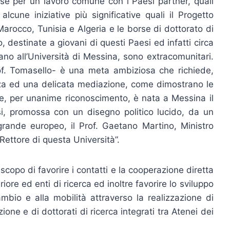
e per un lavoro comune con i Paesi partner, quali
cune iniziative più significative quali il Progetto
occo, Tunisia e Algeria e le borse di dottorato di
, destinate a giovani di questi Paesi ed infatti circa
ano all’Università di Messina, sono extracomunitari.
prof. Tomasello- è una meta ambiziosa che richiede,
nza ed una delicata mediazione, come dimostrano le
he, per unanime riconoscimento, è nata a Messina il
i, promossa con un disegno politico lucido, da un
rande europeo, il Prof. Gaetano Martino, Ministro
e Rettore di questa Università”.
 scopo di favorire i contatti e la cooperazione diretta
periore ed enti di ricerca ed inoltre favorire lo sviluppo
ambio e alla mobilità attraverso la realizzazione di
zione e di dottorati di ricerca integrati tra Atenei dei