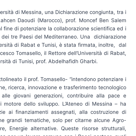
versità di Messina, una Dichiarazione congiunta, tra i
of. Lahcen Daoudi (Marocco), prof. Moncef Ben Salem
l fine di potenziare la collaborazione scientifica ed i
a dei tre Paesi del Mediterraneo. Una dichiarazione
ersità di Rabat e Tunisi, è stata firmata, inoltre, dal
cesco Tomasello, il Rettore dell’Università di Rabat,
rsità di Tunisi, prof. Abdelhafidh Gharbi.
tolineato il prof. Tomasello- “intendono potenziare i
one, ricerca, innovazione e trasferimento tecnologico
e alle giovani generazioni, contribuire alla pace e
 di motore dello sviluppo. L’Ateneo di Messina – ha
ie ai finanziamenti assegnati, alla costruzione di
ne grandi tematiche, solo per citarne alcune Agro-
re, Energie alternative. Queste risorse strutturali,