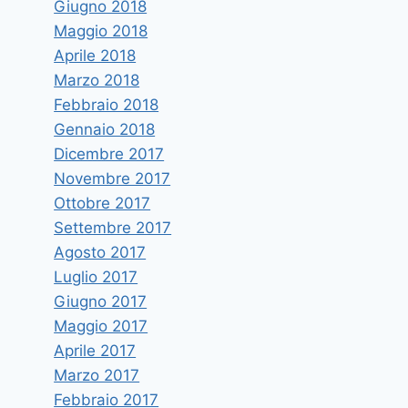
Giugno 2018
Maggio 2018
Aprile 2018
Marzo 2018
Febbraio 2018
Gennaio 2018
Dicembre 2017
Novembre 2017
Ottobre 2017
Classifica mondiale dei migliori
Settembre 2017
ricercatori, i docenti UniMe nella
Agosto 2017
top 195000 degli scienziati
Luglio 2017
Di
icuzzocrea
3 Novembre 2022
Giugno 2017
Maggio 2017
Aprile 2017
Marzo 2017
Febbraio 2017