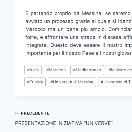
E partendo proprio da Messina, se saremo 
avviato un processo grazie al quale si identif
Marocco ma un bene più ampio. Comincian
forte, e affrontare una strada in discesa af
integrata. Questo deve essere il nostro im
importante per il nostro Pese e i nostri giovani
Tag
#
Italia
#
Marocco
#
Mediterraneo
#
Ministro de
articolo:
#
Tunisia
#
Università di Messina
#
Università di T
Navigazione
PRECEDENTE
PRESENTAZIONE INIZIATIVA “UNIVERVE”
articoli