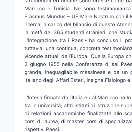
strumentali ed umane sono offerte come bas
Marocco e Tunisia. Ne sono testimonianza al
Erasmus Mundus – UE Mare Nostrum con il Mar
ricerca, a carico del bilancio di questo Ateneo
la metà dei 365 studenti stranieri che studi
L’integrazione tra i Paesi- ha concluso il 
tuttavia, una continua, concreta testimonia
vicende attuali dell’Europa. Quella Europa c
3 giugno 1955 nella Conferenza di sei Paes
grande, ineguagliabile messinese e da un g
Italiano degli Affari Esteri, insigne Fisiologo 
L’Intesa firmata dall’Italia e dal Marocco ha lo
tra le università, altri istituti di istruzione su
di relazioni accademiche finalizzate allo sc
corsi di laurea, di master, corsi di specializza
rispettivi Paesi.