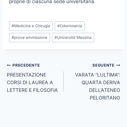
proprie di ciascuna sede universitaria.
Tag
#
Medicina e Chirugia
#
Odontoiatria
articolo:
#
prove ammissione
#
Università Messina
Navigazione
PRECEDENTE
SEGUENTE
PRESENTAZIONE
VARATA “LULTIMA”:
articoli
CORSI DI LAUREA A
QUARTA DERIVA
LETTERE E FILOSOFIA
DELL’ATENEO
PELORITANO