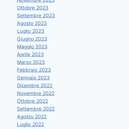
Ottobre 2023
Settembre 2023
Agosto 2023
Luglio 2023
Giugno 2023
Maggio 2023
Aprile 2023
Marzo 2023
Febbraio 2023
PRIN 2015, successo dei
Gennaio 2023
progetti Unime: migliore
Dicembre 2022
Novembre 2022
performance dal 2008
Ottobre 2022
Di
vruggeri
14 Ottobre 2016
Settembre 2022
Agosto 2022
Luglio 2022