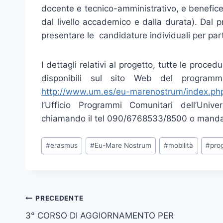
docente e tecnico-amministrativo, e benefice
dal livello accademico e dalla durata). Dal
presentare le candidature individuali per part
I dettagli relativi al progetto, tutte le proced
disponibili sul sito Web del programm
http://www.um.es/eu-marenostrum/index.ph
l’Ufficio Programmi Comunitari dell’Unive
chiamando il tel 090/6768533/8500 o mandand
Tag
#
erasmus
#
Eu-Mare Nostrum
#
mobilità
#
pro
articolo:
Navigazione
PRECEDENTE
3° CORSO DI AGGIORNAMENTO PER
articoli