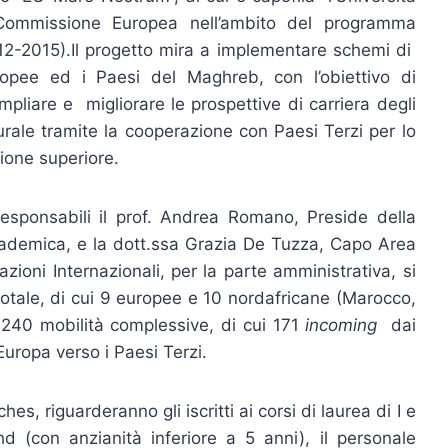
a Commissione Europea nell’ambito del programma
12-2015).
Il progetto mira a implementare schemi di
ropee ed i Paesi del Maghreb, con l’obiettivo di
pliare e migliorare le prospettive di carriera degli
urale tramite la cooperazione con Paesi Terzi per lo
zione superiore.
esponsabili il prof. Andrea Romano, Preside della
ccademica, e la dott.ssa Grazia De Tuzza, Capo Area
azioni Internazionali, per la parte amministrativa, si
totale, di cui 9 europee e 10 nordafricane (Marocco,
i 240 mobilità complessive, di cui 171
incoming
dai
Europa verso i Paesi Terzi.
s, riguarderanno gli iscritti ai corsi di laurea di I e
 Phd (con anzianità inferiore a 5 anni), il personale