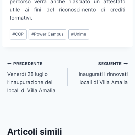
percorso verrà anche rilasciato un attestato
utile ai fini del riconoscimento di crediti
formativi.
Tag
#
COP
#
Power Campus
#
Unime
articolo:
Navigazione
PRECEDENTE
SEGUENTE
Venerdì 28 luglio
Inaugurati i rinnovati
articoli
l’inaugurazione dei
locali di Villa Amalia
locali di Villa Amalia
Articoli simili