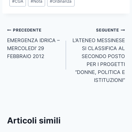
#
CGA
#
Nota
#
Ordinanza
articolo:
Navigazione
PRECEDENTE
SEGUENTE
EMERGENZA IDRICA –
L’ATENEO MESSINESE
articoli
MERCOLEDI’ 29
SI CLASSIFICA AL
FEBBRAIO 2012
SECONDO POSTO
PER I PROGETTI
“DONNE, POLITICA E
ISTITUZIONI”
Articoli simili