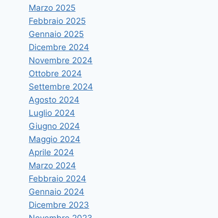
Marzo 2025
Febbraio 2025
Gennaio 2025
Dicembre 2024
Novembre 2024
Ottobre 2024
Settembre 2024
Agosto 2024
Luglio 2024
Giugno 2024
Maggio 2024
Aprile 2024
Marzo 2024
Febbraio 2024
Seminario per giornalisti su
Gennaio 2024
“Sistemi elettorali e forme di
Dicembre 2023
Novembre 2023