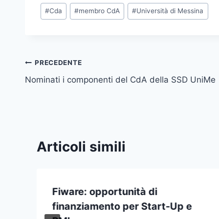
Tag
#
Cda
#
membro CdA
#
Università di Messina
articolo:
Navigazione
PRECEDENTE
Nominati i componenti del CdA della SSD UniMe
articoli
Articoli simili
Fiware: opportunità di
finanziamento per Start-Up e