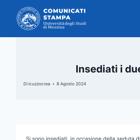
Salta
al
contenuto
Insediati i 
Di
icuzzocrea
8 Agosto 2024
Si sono insediati, in occasione della seduta di