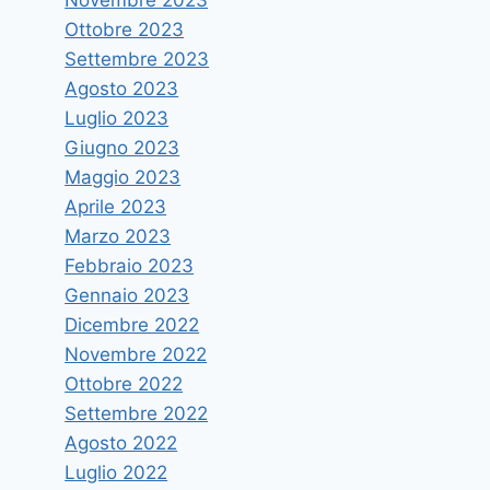
Ottobre 2023
Settembre 2023
Agosto 2023
Luglio 2023
Giugno 2023
Maggio 2023
Aprile 2023
Marzo 2023
Seminario su “La riforma del
Febbraio 2023
procedimento di prevenzione”
Gennaio 2023
Di
mirrera
10 Dicembre 2015
Dicembre 2022
Novembre 2022
Ottobre 2022
Settembre 2022
Agosto 2022
Luglio 2022