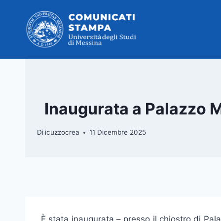
Salta
al
contenuto
Inaugurata a Palazzo Mar
Di
icuzzocrea
11 Dicembre 2025
È stata inaugurata – presso il chiostro di Pala