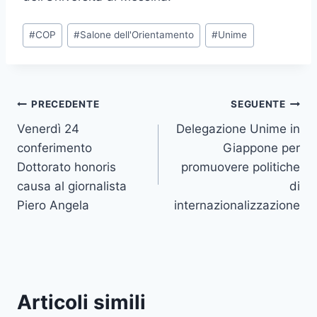
Tag
#
COP
#
Salone dell'Orientamento
#
Unime
articolo:
Navigazione
PRECEDENTE
SEGUENTE
Venerdì 24
Delegazione Unime in
articoli
conferimento
Giappone per
Dottorato honoris
promuovere politiche
causa al giornalista
di
Piero Angela
internazionalizzazione
Articoli simili