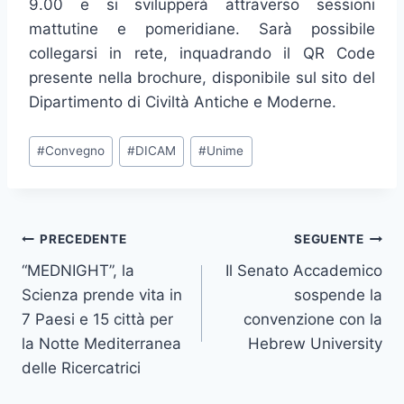
9.00 e si svilupperà attraverso sessioni
mattutine e pomeridiane. Sarà possibile
collegarsi in rete, inquadrando il QR Code
presente nella brochure, disponibile sul sito del
Dipartimento di Civiltà Antiche e Moderne.
Tag
#
Convegno
#
DICAM
#
Unime
articolo:
Navigazione
PRECEDENTE
SEGUENTE
“MEDNIGHT”, la
Il Senato Accademico
articoli
Scienza prende vita in
sospende la
7 Paesi e 15 città per
convenzione con la
la Notte Mediterranea
Hebrew University
delle Ricercatrici