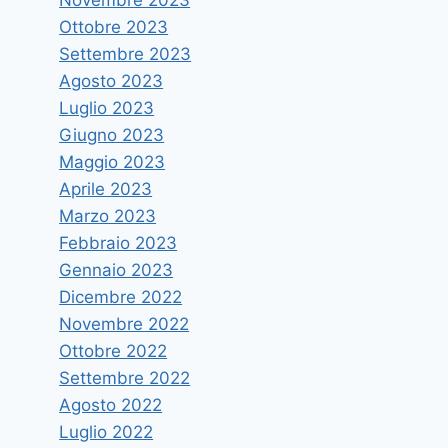
Ottobre 2023
Settembre 2023
Agosto 2023
L’app CapisciAMe dell’Ing.
Luglio 2023
Mulfari trionfa al contest
Giugno 2023
Maggio 2023
MaketoCare. Il Rettore
Aprile 2023
Cuzzocrea : “risultato che
Marzo 2023
premia impegno e passione”
Febbraio 2023
Di
astramandino
11 Dicembre 2020
Gennaio 2023
Dicembre 2022
Novembre 2022
Ottobre 2022
Settembre 2022
Agosto 2022
Luglio 2022