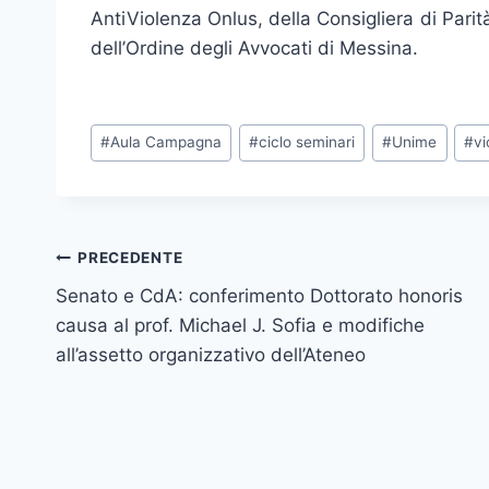
AntiViolenza Onlus, della Consigliera di Pari
dell’Ordine degli Avvocati di Messina.
Tag
#
Aula Campagna
#
ciclo seminari
#
Unime
#
vi
articolo:
Navigazione
PRECEDENTE
Senato e CdA: conferimento Dottorato honoris
articoli
causa al prof. Michael J. Sofia e modifiche
all’assetto organizzativo dell’Ateneo