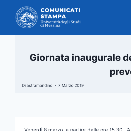
Salta
al
contenuto
Giornata inaugurale de
prev
Di
astramandino
7 Marzo 2019
Venerdì 8 marzo, a partire dalle ore 15.30, 