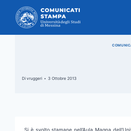
Salta
al
contenuto
COMUNICA
Di
vruggeri
3 Ottobre 2013
Si è svolto stamane nell’Aula Magna dell’Univ