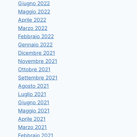
Giugno 2022
Maggio 2022
Aprile 2022
Marzo 2022
Febbraio 2022
Gennaio 2022
Dicembre 2021
Novembre 2021
Ottobre 2021
Settembre 2021
Agosto 2021
Luglio 2021
Giugno 2021
Maggio 2021
Conferita la Laurea Magistrale
Aprile 2021
honoris causa in Giurisprudenza
Marzo 2021
Febbraio 2021
a Paola Cortellesi, intitolato a