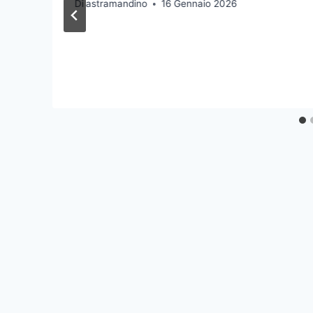
Di
astramandino
16 Gennaio 2026