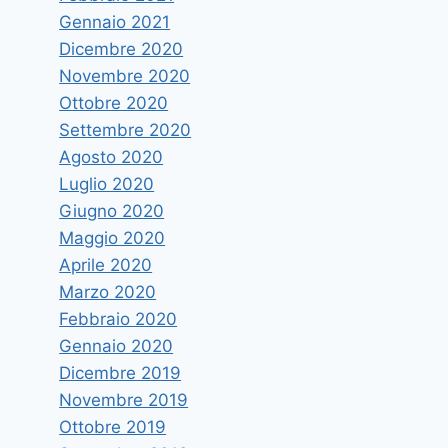
Gennaio 2021
Lorena e Sara il Cortile del
Dicembre 2020
Rettorato
Novembre 2020
Di
astramandino
27 Novembre 2025
Ottobre 2020
Settembre 2020
Agosto 2020
Luglio 2020
Giugno 2020
Maggio 2020
Aprile 2020
Marzo 2020
Febbraio 2020
Gennaio 2020
Dicembre 2019
Novembre 2019
Ottobre 2019