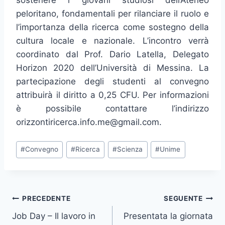
sostenere i giovani studiosi dell’Ateneo
peloritano, fondamentali per rilanciare il ruolo e
l’importanza della ricerca come sostegno della
cultura locale e nazionale. L’incontro verrà
coordinato dal Prof. Dario Latella, Delegato
Horizon 2020 dell’Università di Messina. La
partecipazione degli studenti al convegno
attribuirà il diritto a 0,25 CFU. Per informazioni
è possibile contattare l’indirizzo
orizzontiricerca.info.me@gmail.com.
Tag
#
Convegno
#
Ricerca
#
Scienza
#
Unime
articolo:
Navigazione
PRECEDENTE
SEGUENTE
Job Day – Il lavoro in
Presentata la giornata
articoli