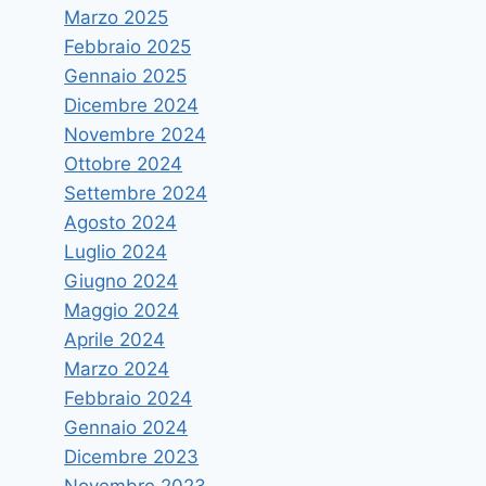
Marzo 2025
Febbraio 2025
Gennaio 2025
Dicembre 2024
Novembre 2024
Ottobre 2024
Settembre 2024
Agosto 2024
Luglio 2024
Giugno 2024
Maggio 2024
Aprile 2024
Marzo 2024
III edizione Cinema in Orto-
Febbraio 2024
Omaggio ad Adolfo Celi
Gennaio 2024
Di
vruggeri
10 Luglio 2015
Dicembre 2023
Novembre 2023