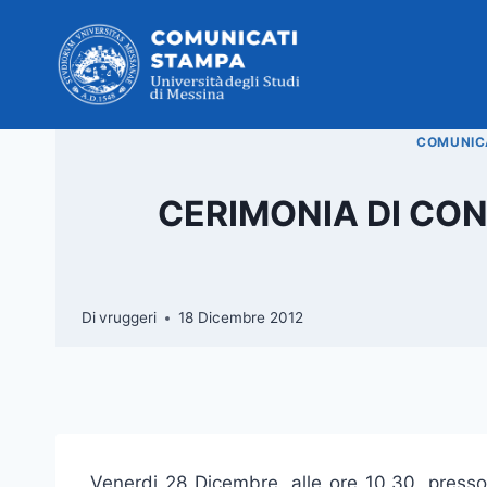
Salta
al
contenuto
COMUNICA
CERIMONIA DI CON
Di
vruggeri
18 Dicembre 2012
Venerdi 28 Dicembre, alle ore 10,30, presso 