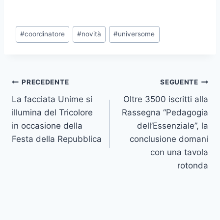
Tag
#
coordinatore
#
novità
#
universome
articolo:
Navigazione
PRECEDENTE
SEGUENTE
La facciata Unime si
Oltre 3500 iscritti alla
articoli
illumina del Tricolore
Rassegna “Pedagogia
in occasione della
dell’Essenziale”, la
Festa della Repubblica
conclusione domani
con una tavola
rotonda