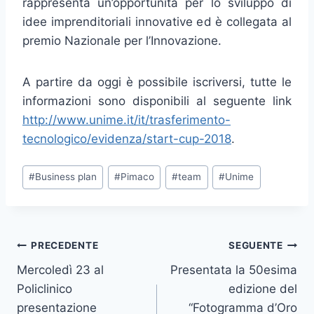
rappresenta un’opportunità per lo sviluppo di
idee imprenditoriali innovative ed è collegata al
premio Nazionale per l’Innovazione.
A partire da
oggi
è possibile iscriversi, tutte le
informazioni sono disponibili al seguente link
http://www.unime.it/it/trasferimento-
tecnologico/evidenza/start-cup-2018
.
Tag
#
Business plan
#
Pimaco
#
team
#
Unime
articolo:
Navigazione
PRECEDENTE
SEGUENTE
Mercoledì 23 al
Presentata la 50esima
articoli
Policlinico
edizione del
presentazione
“Fotogramma d’Oro