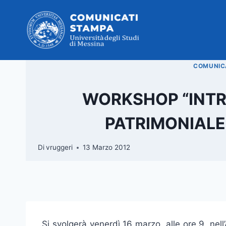
Salta
al
contenuto
COMUNICA
WORKSHOP “INTR
PATRIMONIALE.
Di
vruggeri
13 Marzo 2012
Si svolgerà venerdì 16 marzo, alle ore 9, ne