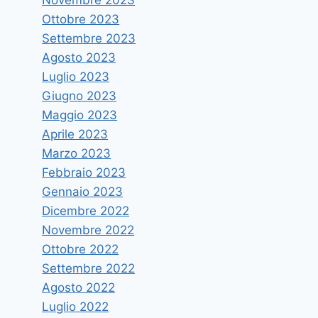
BORSE DI STUDIO
Ottobre 2023
INTERNAZIONALI PROGETTO
Settembre 2023
ATLANTIS
Agosto 2023
Di
vruggeri
20 Aprile 2012
Luglio 2023
Giugno 2023
Maggio 2023
Aprile 2023
Marzo 2023
Febbraio 2023
Gennaio 2023
Dicembre 2022
Novembre 2022
Ottobre 2022
Settembre 2022
Agosto 2022
Luglio 2022