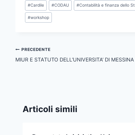
Tag
#
Cardile
#
CODAU
#
Contabilità e finanza dello S
articolo:
#
workshop
Navigazione
PRECEDENTE
MIUR E STATUTO DELL’UNIVERSITA’ DI MESSINA
articoli
Articoli simili