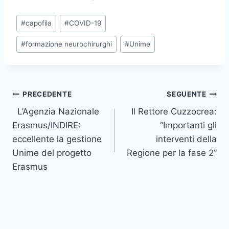
Tag
#
capofila
#
COVID-19
articolo:
#
formazione neurochirurghi
#
Unime
Navigazione
PRECEDENTE
SEGUENTE
L’Agenzia Nazionale
Il Rettore Cuzzocrea:
articoli
Erasmus/INDIRE:
“Importanti gli
eccellente la gestione
interventi della
Unime del progetto
Regione per la fase 2”
Erasmus