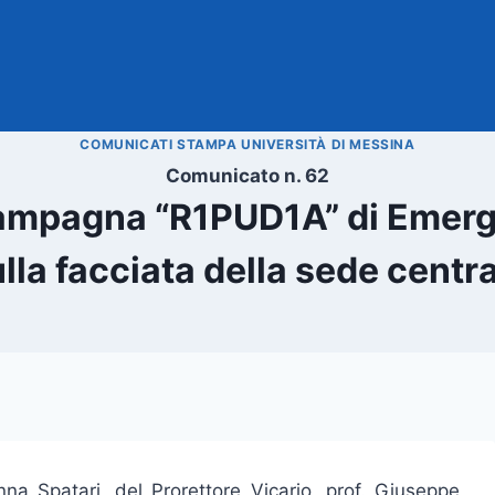
COMUNICATI STAMPA UNIVERSITÀ DI MESSINA
Comunicato n. 62
ampagna “R1PUD1A” di Emerge
lla facciata della sede centr
nna Spatari, del Prorettore Vicario, prof. Giuseppe