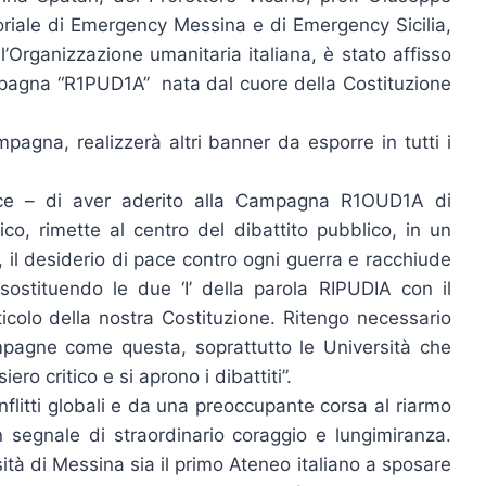
oriale di Emergency Messina e di Emergency Sicilia,
ll’Organizzazione umanitaria italiana, è stato affisso
ampagna “R1PUD1A” nata dal cuore della Costituzione
agna, realizzerà altri banner da esporre in tutti i
ice – di aver aderito alla Campagna R1OUD1A di
, rimette al centro del dibattito pubblico, in un
 il desiderio di pace contro ogni guerra e racchiude
stituendo le due ‘I’ della parola RIPUDIA con il
icolo della nostra Costituzione. Ritengo necessario
mpagne come questa, soprattutto le Università che
ero critico e si aprono i dibattiti”.
flitti globali e da una preoccupante corsa al riarmo
 segnale di straordinario coraggio e lungimiranza.
tà di Messina sia il primo Ateneo italiano a sposare