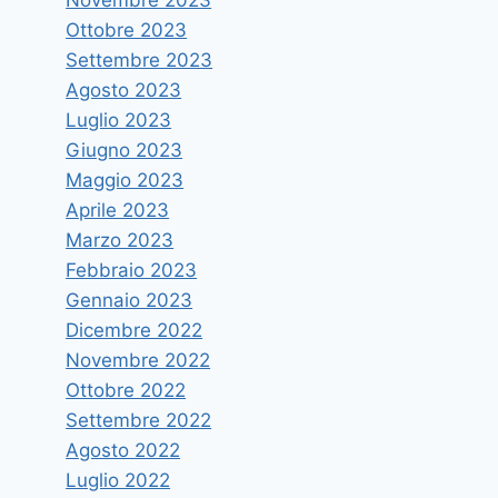
Ottobre 2023
Settembre 2023
Agosto 2023
Luglio 2023
Riaperti i termini per le
Giugno 2023
domande di ammissione al
Maggio 2023
Master di I livello ed al Corso in
Aprile 2023
“Manager della Comunicazione
Marzo 2023
pubblica”
Febbraio 2023
Gennaio 2023
Di
astramandino
11 Settembre 2017
Dicembre 2022
Novembre 2022
Ottobre 2022
Settembre 2022
Agosto 2022
Luglio 2022