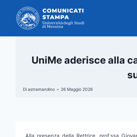
Salta
al
contenuto
UniMe aderisce alla c
su
Di
astramandino
26 Maggio 2026
Alla presenza della Rettrice, prof.ssa Giova