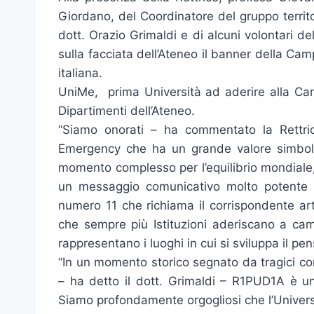
Giordano, del Coordinatore del gruppo territ
dott. Orazio Grimaldi e di alcuni volontari de
sulla facciata dell’Ateneo il banner della C
italiana.
UniMe, prima Università ad aderire alla Camp
Dipartimenti dell’Ateneo.
“Siamo onorati – ha commentato la Rettr
Emergency che ha un grande valore simbolico
momento complesso per l’equilibrio mondiale,
un messaggio comunicativo molto potente so
numero 11 che richiama il corrispondente art
che sempre più Istituzioni aderiscano a ca
rappresentano i luoghi in cui si sviluppa il pensi
“In un momento storico segnato da tragici con
– ha detto il dott. Grimaldi – R1PUD1A è un
Siamo profondamente orgogliosi che l’Universi