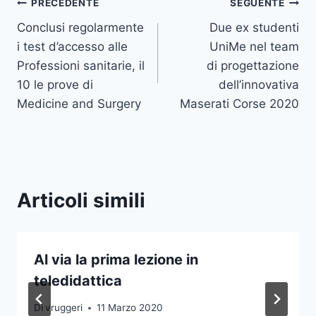
Navigazione
PRECEDENTE
SEGUENTE
Conclusi regolarmente
Due ex studenti
articoli
i test d’accesso alle
UniMe nel team
Professioni sanitarie, il
di progettazione
10 le prove di
dell’innovativa
Medicine and Surgery
Maserati Corse 2020
Articoli simili
Al via la prima lezione in
teledidattica
Di
vruggeri
11 Marzo 2020