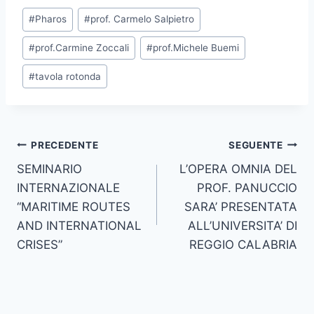
Tag
#
Pharos
#
prof. Carmelo Salpietro
articolo:
#
prof.Carmine Zoccali
#
prof.Michele Buemi
#
tavola rotonda
Navigazione
PRECEDENTE
SEGUENTE
SEMINARIO
L’OPERA OMNIA DEL
articoli
INTERNAZIONALE
PROF. PANUCCIO
“MARITIME ROUTES
SARA’ PRESENTATA
AND INTERNATIONAL
ALL’UNIVERSITA’ DI
CRISES”
REGGIO CALABRIA