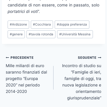
candidate di non essere, come in passato, solo
portatrici di voti
”.
Tag
#
Ardizzone
#
Cocchiara
#
doppia preferenza
articolo:
#
genere
#
tavola rotonda
#
Università Messina
Navigazione
PRECEDENTE
SEGUENTE
Mille miliardi di euro
Incontro di studio su
articoli
saranno finanziati dal
“Famiglie di ieri,
progetto “Europa
famiglie di oggi, tra
2020” nel periodo
nuova legislazione e
2014-2020
orientamento
giurisprudenziale”