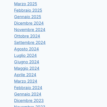
Marzo 2025
Febbraio 2025
Gennaio 2025
Dicembre 2024
Novembre 2024
Ottobre 2024
Settembre 2024
Agosto 2024
FEDER.S.P.eV.: tre premi di
Luglio 2024
studio in Chirurgia, Medicina e
Giugno 2024
Pediatria
Maggio 2024
Aprile 2024
Di
astramandino
24 Ottobre 2018
Marzo 2024
Febbraio 2024
Gennaio 2024
Dicembre 2023
Novembre 2023