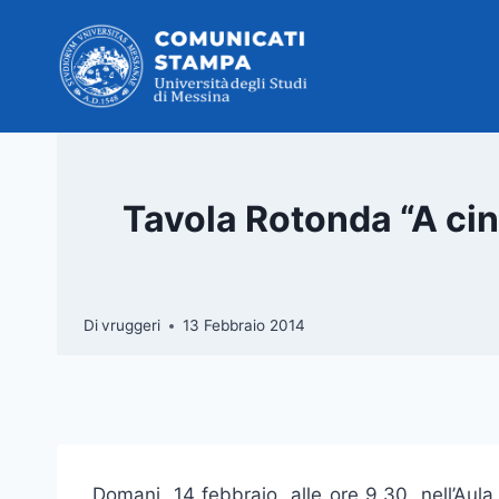
Salta
al
contenuto
Tavola Rotonda “A cinq
Di
vruggeri
13 Febbraio 2014
Domani, 14 febbraio, alle ore 9.30, nell’Au