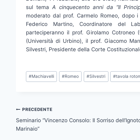
sul tema
A cinquecento anni da “Il Princip
moderato dal prof. Carmelo Romeo, dopo i sa
Federico Martino, Coordinatore del Labo
parteciperanno il prof. Girolamo Cotroneo (
(Università di Urbino), il prof. Giacomo Ma
Silvestri, Presidente della Corte Costituzional
Tag
#
Machiavelli
#
Romeo
#
Silvestri
#
tavola roto
articolo:
Navigazione
PRECEDENTE
Seminario “Vincenzo Consolo: Il Sorriso dell’Ignot
articoli
Marinaio”