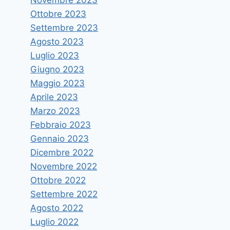
Ottobre 2023
Settembre 2023
Mercoledì 29 conferenza
Agosto 2023
stampa di presentazione della
Luglio 2023
Scuola di Liberalismo
Giugno 2023
Maggio 2023
Di
vruggeri
27 Marzo 2017
Aprile 2023
Marzo 2023
Febbraio 2023
Gennaio 2023
Dicembre 2022
Novembre 2022
Ottobre 2022
Settembre 2022
Agosto 2022
Luglio 2022