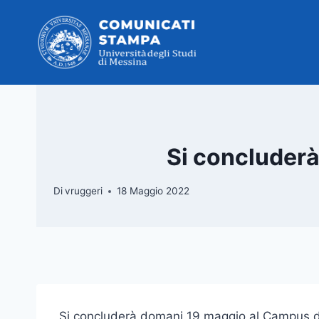
Salta
al
contenuto
Si concluder
Di
vruggeri
18 Maggio 2022
Si concluderà domani 19 maggio al Campus d