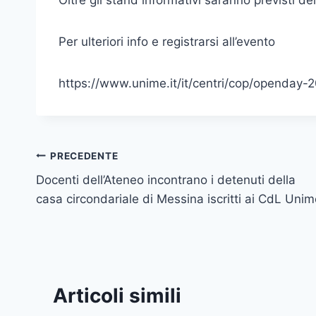
Oltre gli stand informativi saranno previsti dei
Per ulteriori info e registrarsi all’evento
https://www.unime.it/it/centri/cop/openday
Navigazione
PRECEDENTE
Docenti dell’Ateneo incontrano i detenuti della
articoli
casa circondariale di Messina iscritti ai CdL Uni
Articoli simili