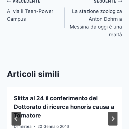
Navigazione
PRECEDENTE
SEGUENTE
Al via il Teen-Power
La stazione zoologica
articoli
Campus
Anton Dohrn a
Messina da oggi è una
realtà
Articoli simili
Slitta al 24 il conferimento del
Dottorato di ricerca honoris causa a
Tornatore
Di
mirrera
20 Gennaio 2016