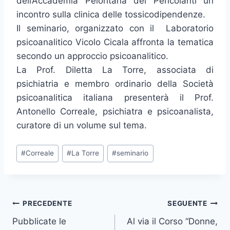
dell’Accademia Peloritana dei Pericolanti un
incontro sulla clinica delle tossicodipendenze.
Il seminario, organizzato con il Laboratorio
psicoanalitico Vicolo Cicala affronta la tematica
secondo un approccio psicoanalitico.
La Prof. Diletta La Torre, associata di
psichiatria e membro ordinario della Società
psicoanalitica italiana presenterà il Prof.
Antonello Correale, psichiatra e psicoanalista,
curatore di un volume sul tema.
Tag
#
Correale
#
La Torre
#
seminario
articolo:
Navigazione
PRECEDENTE
SEGUENTE
Pubblicate le
Al via il Corso “Donne,
articoli